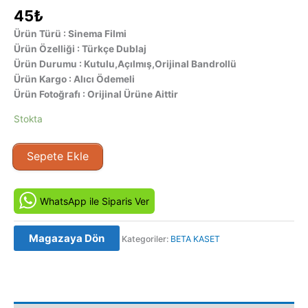
45
₺
Ürün Türü : Sinema Filmi
Ürün Özelliği : Türkçe Dublaj
Ürün Durumu : Kutulu,Açılmış,Orijinal Bandrollü
Ürün Kargo : Alıcı Ödemeli
Ürün Fotoğrafı : Orijinal Ürüne Aittir
Stokta
Şampiyon
Sepete Ekle
2
-
Across
WhatsApp ile Siparis Ver
the
Tracks
Magazaya Dön
Kategoriler:
BETA KASET
(1990)
Orijinal
Beta
Kaset
adet