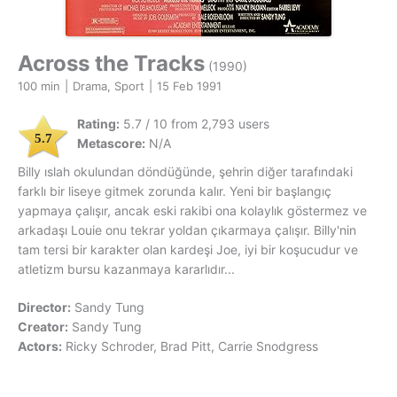
Across the Tracks
(1990)
100 min
|
Drama, Sport
|
15 Feb 1991
Rating:
5.7 / 10 from 2,793 users
5.7
Metascore:
N/A
Billy ıslah okulundan döndüğünde, şehrin diğer tarafındaki
farklı bir liseye gitmek zorunda kalır. Yeni bir başlangıç
yapmaya çalışır, ancak eski rakibi ona kolaylık göstermez ve
arkadaşı Louie onu tekrar yoldan çıkarmaya çalışır. Billy'nin
tam tersi bir karakter olan kardeşi Joe, iyi bir koşucudur ve
atletizm bursu kazanmaya kararlıdır...
Director:
Sandy Tung
Creator:
Sandy Tung
Actors:
Ricky Schroder, Brad Pitt, Carrie Snodgress