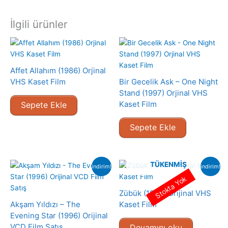
İlgili ürünler
Affet Allahım (1986) Orjinal
VHS Kaset Film
Bir Gecelik Ask – One Night
Stand (1997) Orjinal VHS
Kaset Film
Sepete Ekle
Sepete Ekle
TÜKENMIŞ
indirim!
indirim!
Stokta Yok
Zübük (1980) Orijinal VHS
Akşam Yıldızı – The
Kaset Film
Evening Star (1996) Orijinal
VCD Film Satış
Devamını oku