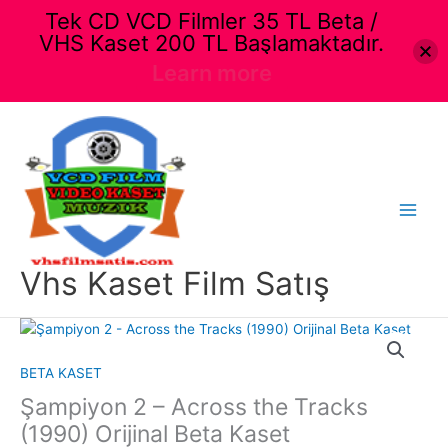
Tek CD VCD Filmler 35 TL Beta /
VHS Kaset 200 TL Başlamaktadır.
Learn more
İçeriğe
atla
Main
Menu
Vhs Kaset Film Satış
BETA KASET
Şampiyon 2 – Across the Tracks
(1990) Orijinal Beta Kaset