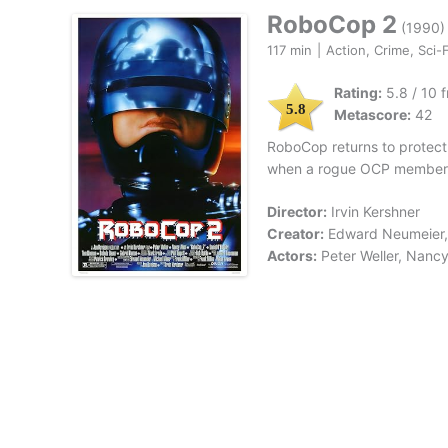
RoboCop 2
(1990)
117 min
|
Action, Crime, Sci-F
Rating:
5.8 / 10 
5.8
Metascore:
42
RoboCop returns to protect 
when a rogue OCP member s
Director:
Irvin Kershner
Creator:
Edward Neumeier, 
Actors:
Peter Weller, Nancy