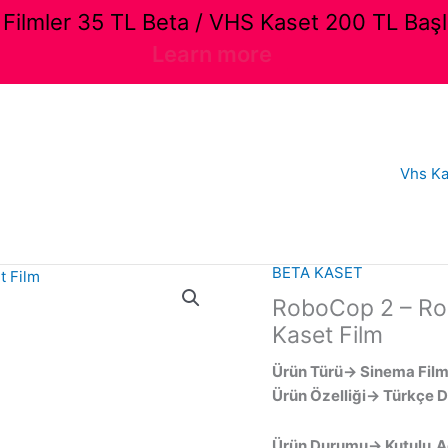
ilmler 35 TL Beta / VHS Kaset 200 TL Başl
Learn more
Vhs Ka
BETA KASET
RoboCop 2 – Robo
Kaset Film
Ürün Türü→ Sinema Film
Ürün Özelliği→ Türkçe D
Ürün Durumu→ Kutulu,Açı