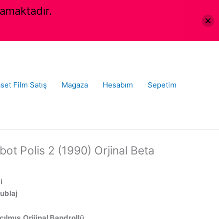
amaktadır.
set Film Satış
Magaza
Hesabım
Sepetim
t Polis 2 (1990) Orjinal Beta
i
ublaj
lmış,Orijinal Bandrollü