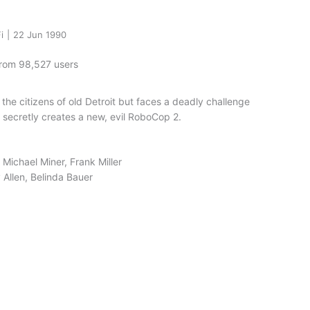
i
|
22 Jun 1990
from 98,527 users
the citizens of old Detroit but faces a deadly challenge
ecretly creates a new, evil RoboCop 2.
Michael Miner, Frank Miller
 Allen, Belinda Bauer