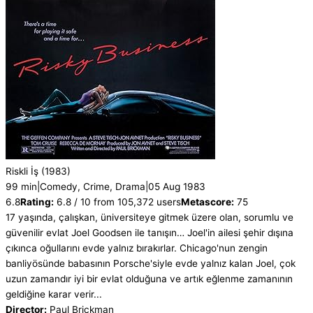
Riskli İş
(1983)
99 min
|
Comedy, Crime, Drama
|
05 Aug 1983
6.8
Rating:
6.8 / 10 from 105,372 users
Metascore:
75
17 yaşında, çalışkan, üniversiteye gitmek üzere olan, sorumlu ve
güvenilir evlat Joel Goodsen ile tanışın… Joel'in ailesi şehir dışına
çıkınca oğullarını evde yalnız bırakırlar. Chicago'nun zengin
banliyösünde babasının Porsche'siyle evde yalnız kalan Joel, çok
uzun zamandır iyi bir evlat olduğuna ve artık eğlenme zamanının
geldiğine karar verir...
Director:
Paul Brickman