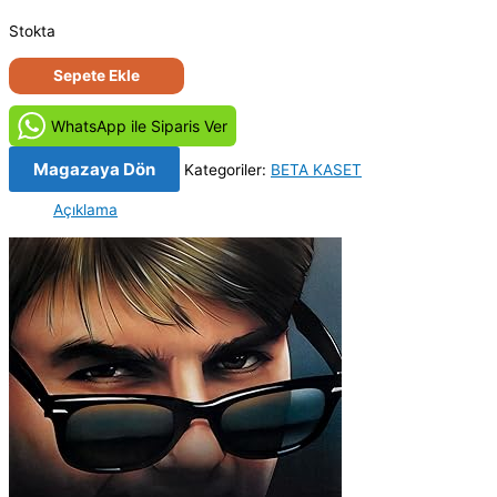
Stokta
Riskli
Sepete Ekle
İş
-
WhatsApp ile Siparis Ver
Risky
Business
Magazaya Dön
Kategoriler:
BETA KASET
(1983)
Açıklama
Orijinal
Beta
Kaset
adet