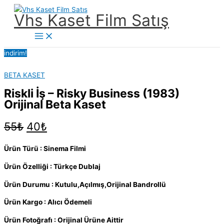
İçeriğe
Vhs Kaset Film Satış
atla
Main
Menu
indirim!
BETA KASET
Riskli İş – Risky Business (1983)
Orijinal Beta Kaset
Orijinal
Şu
55
₺
40
₺
fiyat:
andaki
55₺.
fiyat:
Ürün Türü : Sinema Filmi
40₺.
Ürün Özelliği : Türkçe Dublaj
Ürün Durumu : Kutulu,Açılmış,Orijinal Bandrollü
Ürün Kargo : Alıcı Ödemeli
Ürün Fotoğrafı : Orijinal Ürüne Aittir