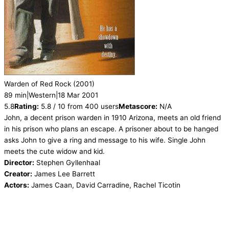
Warden of Red Rock
(2001)
89 min
|
Western
|
18 Mar 2001
5.8
Rating:
5.8 / 10 from 400 users
Metascore:
N/A
John, a decent prison warden in 1910 Arizona, meets an old friend
in his prison who plans an escape. A prisoner about to be hanged
asks John to give a ring and message to his wife. Single John
meets the cute widow and kid.
Director:
Stephen Gyllenhaal
Creator:
James Lee Barrett
Actors:
James Caan, David Carradine, Rachel Ticotin