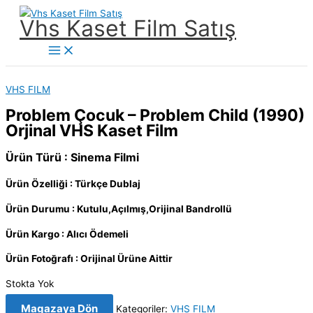
İçeriğe
Vhs Kaset Film Satış
atla
Main
Menu
VHS FILM
Problem Çocuk – Problem Child (1990)
Orjinal VHS Kaset Film
Ürün Türü : Sinema Filmi
Ürün Özelliği : Türkçe Dublaj
Ürün Durumu : Kutulu,Açılmış,Orijinal Bandrollü
Ürün Kargo : Alıcı Ödemeli
Ürün Fotoğrafı : Orijinal Ürüne Aittir
Stokta Yok
Magazaya Dön
Kategoriler:
VHS FILM