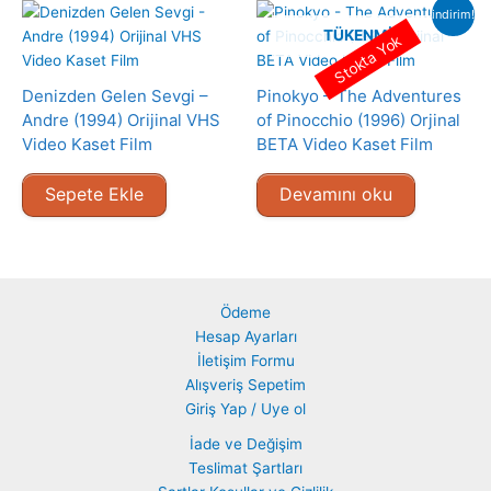
indirim!
TÜKENMIŞ
Stokta Yok
Denizden Gelen Sevgi –
Pinokyo – The Adventures
Andre (1994) Orijinal VHS
of Pinocchio (1996) Orjinal
Video Kaset Film
BETA Video Kaset Film
Sepete Ekle
Devamını oku
Ödeme
Hesap Ayarları
İletişim Formu
Alışveriş Sepetim
Giriş Yap / Uye ol
İade ve Değişim
Teslimat Şartları