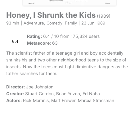
Honey, I Shrunk the Kids
(1989)
93 min
|
Adventure, Comedy, Family
|
23 Jun 1989
Rating:
6.4 / 10 from 175,324 users
6.4
Metascore:
63
The scientist father of a teenage girl and boy accidentally
shrinks his and two other neighborhood teens to the size of
insects. Now the teens must fight diminutive dangers as the
father searches for them.
Director:
Joe Johnston
Creator:
Stuart Gordon, Brian Yuzna, Ed Naha
Actors:
Rick Moranis, Matt Frewer, Marcia Strassman