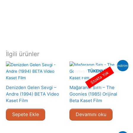
İlgili ürünler
indirim!
TÜKENMIŞ
Stokta Yok
Denizden Gelen Sevgi –
Mağaranın Sırrı – The
Andre (1994) BETA Video
Goonies (1985) Orijinal
Kaset Film
Beta Kaset Film
Sepete Ekle
Devamını oku