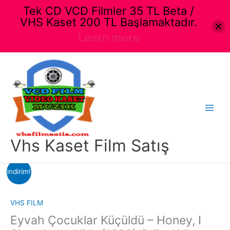
Tek CD VCD Filmler 35 TL Beta /
VHS Kaset 200 TL Başlamaktadır.
Learn more
İçeriğe
atla
Main
Menu
Vhs Kaset Film Satış
indirim!
VHS FILM
Eyvah Çocuklar Küçüldü – Honey, I