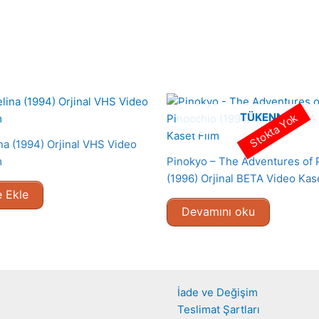
TÜKENMIŞ
Stokta Yok
a (1994) Orjinal VHS Video
m
Pinokyo – The Adventures of 
(1996) Orjinal BETA Video Kas
 Ekle
Devamını oku
İade ve Değişim
Teslimat Şartları