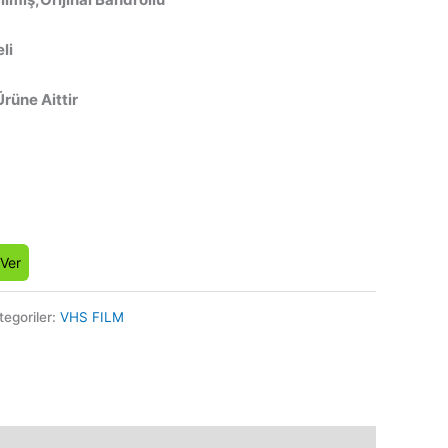
li
Ürüne Aittir
 Ver
tegoriler:
VHS FILM