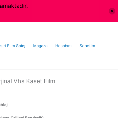
amaktadır.
set Film Satış
Magaza
Hesabım
Sepetim
jinal Vhs Kaset Film
ublaj
lmış,Orijinal Bandrollü