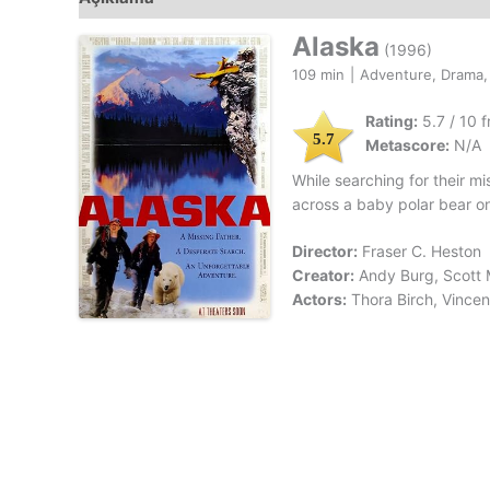
Alaska
(1996)
109 min
|
Adventure, Drama,
Rating:
5.7 / 10 
5.7
Metascore:
N/A
While searching for their mi
across a baby polar bear on
Director:
Fraser C. Heston
Creator:
Andy Burg, Scott
Actors:
Thora Birch, Vincen