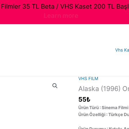
ilmler 35 TL Beta / VHS Kaset 200 TL Başl
Learn more
Vhs Ka
VHS FILM
Alaska (1996) Or
55
₺
Ürün Türü : Sinema Filmi
Ürün Özelliği : Türkçe D
Ürün Durumu : Kutulu,Açı