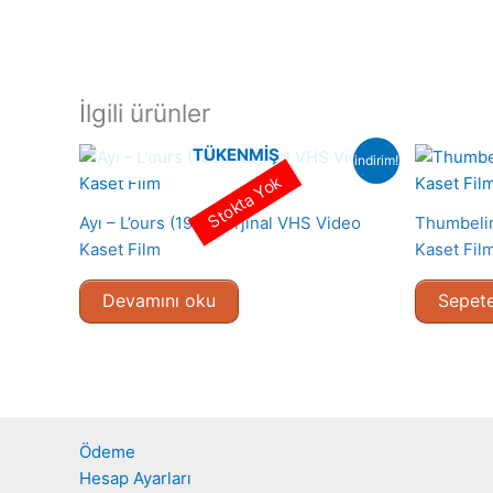
İlgili ürünler
TÜKENMIŞ
indirim!
Stokta Yok
Ayı – L’ours (1988) Orjinal VHS Video
Thumbelin
Kaset Film
Kaset Fil
Devamını oku
Sepete
Ödeme
Hesap Ayarları