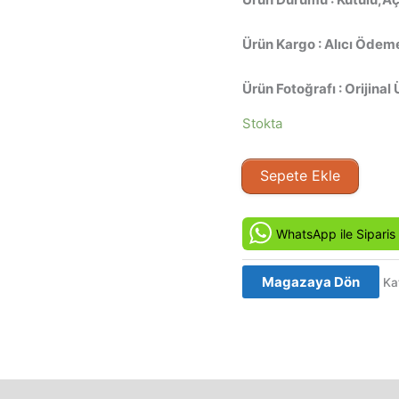
Ürün Kargo : Alıcı Ödeme
Ürün Fotoğrafı : Orijinal 
Stokta
Alaska
Sepete Ekle
(1996)
Orjinal
Vhs
WhatsApp ile Siparis
Kaset
Film
Magazaya Dön
Ka
adet