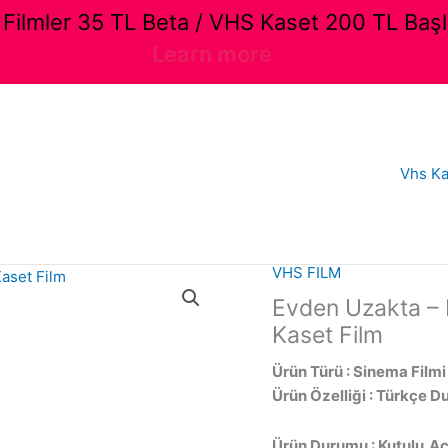
ilmler 35 TL Beta / VHS Kaset 200 TL Başl
Learn more
Vhs Ka
VHS FILM
Evden Uzakta – 
Kaset Film
Ürün Türü : Sinema Filmi
Ürün Özelliği : Türkçe D
Ürün Durumu : Kutulu,Açı