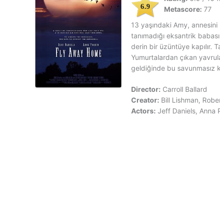
6.9
Metascore:
77
13 yaşındaki Amy, annesini 
tanımadığı eksantrik babas
derin bir üzüntüye kapılır. T
Yumurtalardan çıkan yavrul
geldiğinde bu savunmasız ku
Director:
Carroll Ballard
Creator:
Bill Lishman, Rob
Actors:
Jeff Daniels, Anna