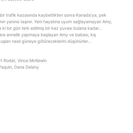
bir trafik kazasında kaybettikten sonra Kanada'ya, pek
ının yanına taşınır. Yeni hayatına uyum sağlayamayan Amy,
a ki bir gün terk edilmiş bir kaz yuvası bulana kadar...
ara annelik yapmaya başlayan Amy ve babası, kış
şları nasıl güneye götüreceklerini düşünürler...
ert Rodat, Vince McKewin
 Paquin, Dana Delany