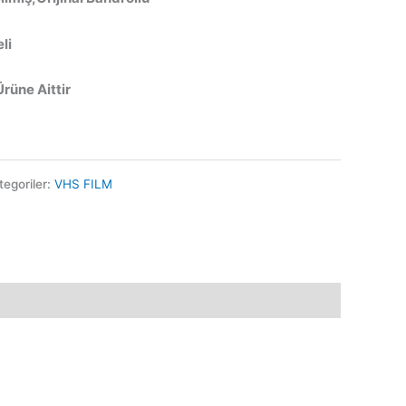
li
Ürüne Aittir
tegoriler:
VHS FILM