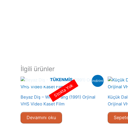
İlgili ürünler
TÜKENMIŞ
indirim!
Stokta Yok
Beyaz Diş – White Fang (1991) Orjinal
Küçük Dal
VHS Video Kaset Film
Orijinal 
Devamını oku
Sepete