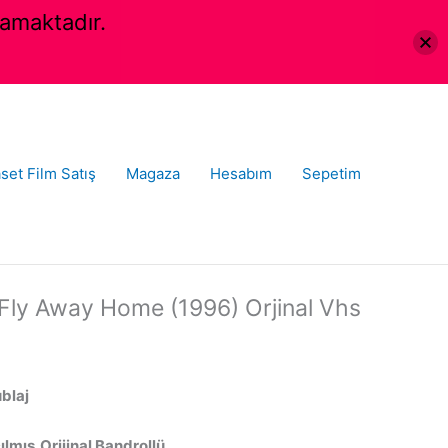
amaktadır.
set Film Satış
Magaza
Hesabım
Sepetim
Fly Away Home (1996) Orjinal Vhs
ublaj
lmış,Orijinal Bandrollü