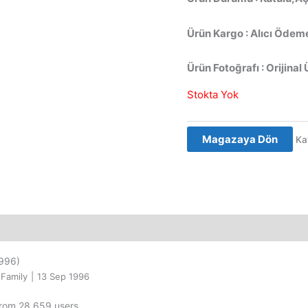
Ürün Kargo : Alıcı Ödeme
Ürün Fotoğrafı : Orijinal 
Stokta Yok
Magazaya Dön
Ka
996)
Family
|
13 Sep 1996
from 28,659 users