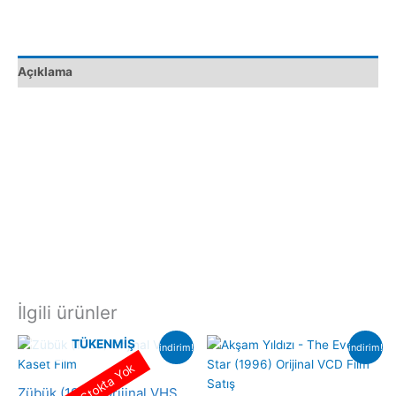
Film
adet
Açıklama
İlgili ürünler
TÜKENMIŞ
indirim!
indirim!
Stokta Yok
Zübük (1980) Orijinal VHS