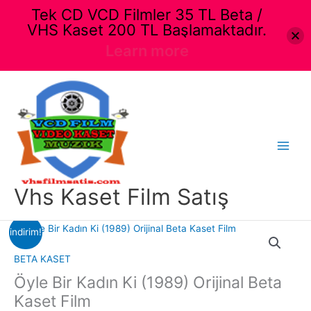
Tek CD VCD Filmler 35 TL Beta /
VHS Kaset 200 TL Başlamaktadır.
Learn more
İçeriğe
atla
Main
Menu
Vhs Kaset Film Satış
indirim!
BETA KASET
Öyle Bir Kadın Ki (1989) Orijinal Beta
Kaset Film