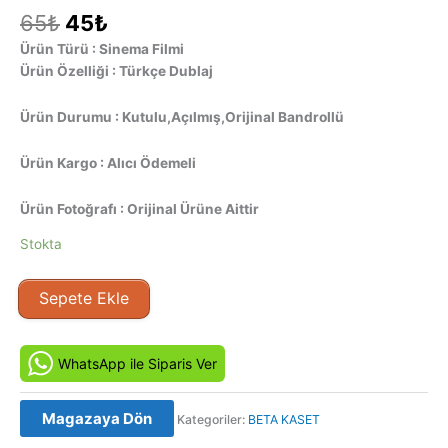
Orijinal
Şu
65
₺
45
₺
fiyat:
andaki
Ürün Türü : Sinema Filmi
65₺.
fiyat:
Ürün Özelliği : Türkçe Dublaj
45₺.
Ürün Durumu : Kutulu,Açılmış,Orijinal Bandrollü
Ürün Kargo : Alıcı Ödemeli
Ürün Fotoğrafı : Orijinal Ürüne Aittir
Stokta
Öyle
Sepete Ekle
Bir
Kadın
Ki
WhatsApp ile Siparis Ver
(1989)
Orijinal
Magazaya Dön
Kategoriler:
BETA KASET
Beta
Kaset