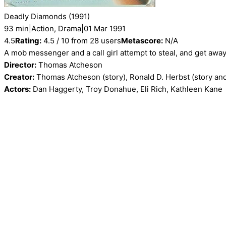
Deadly Diamonds
(1991)
93 min
|
Action, Drama
|
01 Mar 1991
4.5
Rating:
4.5 / 10 from 28 users
Metascore:
N/A
A mob messenger and a call girl attempt to steal, and get away
Director:
Thomas Atcheson
Creator:
Thomas Atcheson (story), Ronald D. Herbst (story an
Actors:
Dan Haggerty, Troy Donahue, Eli Rich, Kathleen Kane