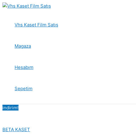
İçeriğe
atla
Vhs Kaset Film Satış
Magaza
Hesabım
Sepetim
indirim!
BETA KASET