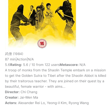
武僧
(1984)
87 min
|
Action
|
N/A
5.6
Rating:
5.6 / 10 from 122 users
Metascore:
N/A
A troop of monks from the Shaolin Temple embark on a mission
to get the Golden Sutra to Tibet after the Shaolin Abbot is killed
by their traitorous teacher. They are joined on their quest by a
beautiful, female warrior - with aims...
Director:
Chi Chang
Creator:
Jai-Wen Ma
Actors:
Alexander Rei Lo, Yeong-il Kim, Ryong Wang