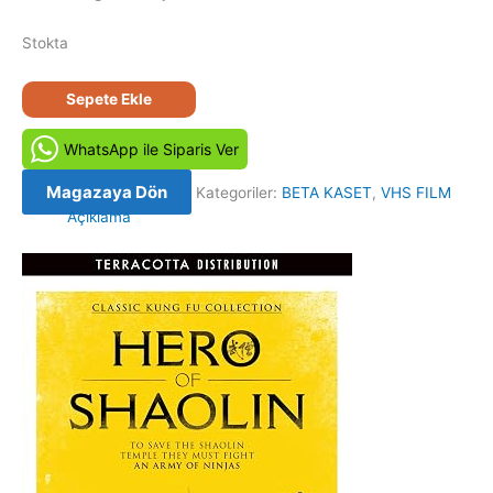
Stokta
Ninja
Sepete Ekle
Kutsal
Fedai
WhatsApp ile Siparis Ver
-
Wu
Magazaya Dön
Kategoriler:
BETA KASET
,
VHS FILM
seng
Açıklama
(1984)
Orijinal
Beta
Kaset
adet