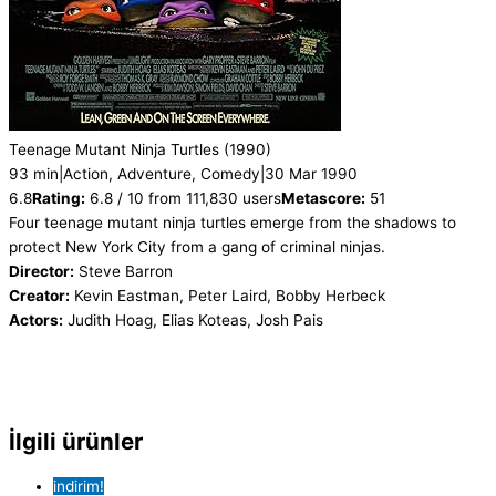
Teenage Mutant Ninja Turtles
(1990)
93 min
|
Action, Adventure, Comedy
|
30 Mar 1990
6.8
Rating:
6.8 / 10 from 111,830 users
Metascore:
51
Four teenage mutant ninja turtles emerge from the shadows to
protect New York City from a gang of criminal ninjas.
Director:
Steve Barron
Creator:
Kevin Eastman, Peter Laird, Bobby Herbeck
Actors:
Judith Hoag, Elias Koteas, Josh Pais
İlgili ürünler
indirim!