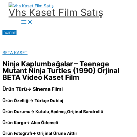
İçeriğe
Vhs Kaset Film Satış
atla
Main
Menu
indirim!
BETA KASET
Ninja Kaplumbağalar – Teenage
Mutant Ninja Turtles (1990) Orjinal
BETA Video Kaset Film
Ürün Türü→ Sinema Filmi
Ürün Özelliği→ Türkçe Dublaj
Ürün Durumu→ Kutulu,Açılmış,Orijinal Bandrollü
Ürün Kargo→ Alıcı Ödemeli
Ürün Fotoğrafı→ Orijinal Ürüne Aittir