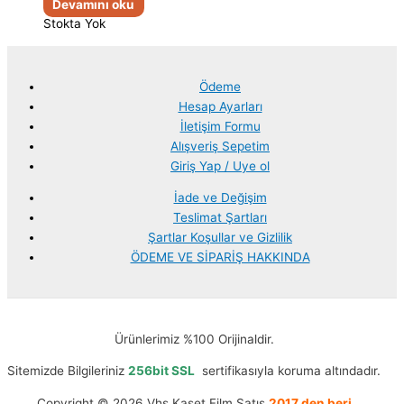
Devamını oku
Stokta Yok
Ödeme
Hesap Ayarları
İletişim Formu
Alışveriş Sepetim
Giriş Yap / Uye ol
İade ve Değişim
Teslimat Şartları
Şartlar Koşullar ve Gizlilik
ÖDEME VE SİPARİŞ HAKKINDA
Ürünlerimiz %100 Orijinaldir.
Sitemizde Bilgileriniz
256bit SSL
sertifikasıyla koruma altındadır.
Copyright © 2026 Vhs Kaset Film Satış
2017 den beri