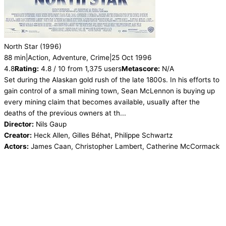
North Star
(1996)
88 min
|
Action, Adventure, Crime
|
25 Oct 1996
4.8
Rating:
4.8 / 10 from 1,375 users
Metascore:
N/A
Set during the Alaskan gold rush of the late 1800s. In his efforts to
gain control of a small mining town, Sean McLennon is buying up
every mining claim that becomes available, usually after the
deaths of the previous owners at th...
Director:
Nils Gaup
Creator:
Heck Allen, Gilles Béhat, Philippe Schwartz
Actors:
James Caan, Christopher Lambert, Catherine McCormack