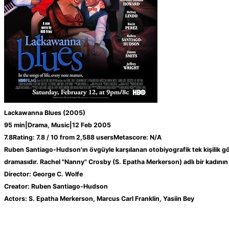
Lackawanna Blues
(2005)
95 min
|
Drama, Music
|
12 Feb 2005
7.8
Rating:
7.8 / 10 from 2,588 users
Metascore:
N/A
Ruben Santiago-Hudson'ın övgüyle karşılanan otobiyografik tek kişilik göst
dramasıdır. Rachel "Nanny" Crosby (S. Epatha Merkerson) adlı bir kadının hi
Director:
George C. Wolfe
Creator:
Ruben Santiago-Hudson
Actors:
S. Epatha Merkerson, Marcus Carl Franklin, Yasiin Bey