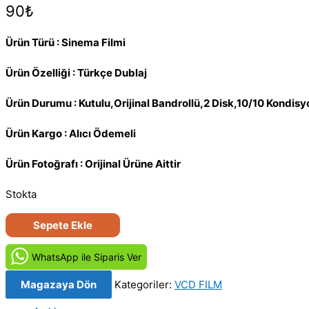
90
₺
Ürün Türü : Sinema Filmi
Ürün Özelliği : Türkçe Dublaj
Ürün Durumu : Kutulu,Orijinal Bandrollü,2 Disk,10/10 Kondisy
Ürün Kargo : Alıcı Ödemeli
Ürün Fotoğrafı : Orijinal Ürüne Aittir
Stokta
Lackawanna
Sepete Ekle
Blues
(2005)
WhatsApp ile Siparis Ver
Orijinal
Magazaya Dön
Kategoriler:
VCD FILM
VCD
Film