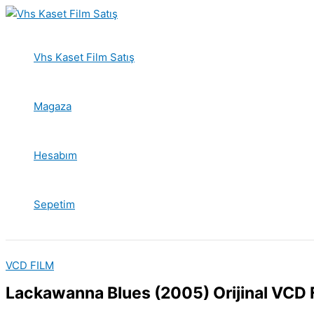
İçeriğe
atla
Vhs Kaset Film Satış
Magaza
Hesabım
Sepetim
VCD FILM
Lackawanna Blues (2005) Orijinal VCD F