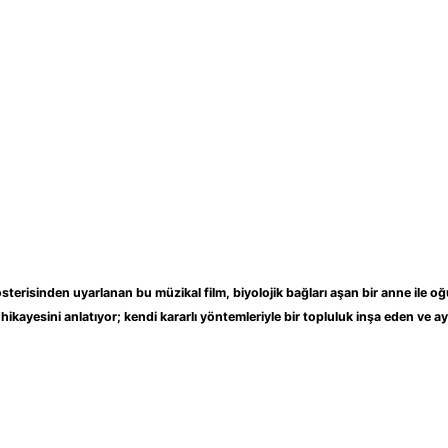
erisinden uyarlanan bu müzikal film, biyolojik bağları aşan bir anne ile oğu
kayesini anlatıyor; kendi kararlı yöntemleriyle bir topluluk inşa eden ve ayr