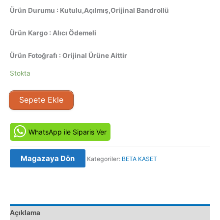
Ürün Durumu : Kutulu,Açılmış,Orijinal Bandrollü
Ürün Kargo : Alıcı Ödemeli
Ürün Fotoğrafı : Orijinal Ürüne Aittir
Stokta
Kusursuz
Sepete Ekle
Silah
–
The
WhatsApp ile Siparis Ver
Perfect
Weapon
Magazaya Dön
Kategoriler:
BETA KASET
(1991)
Orjinal
BETA
Video
Kaset
Açıklama
Film