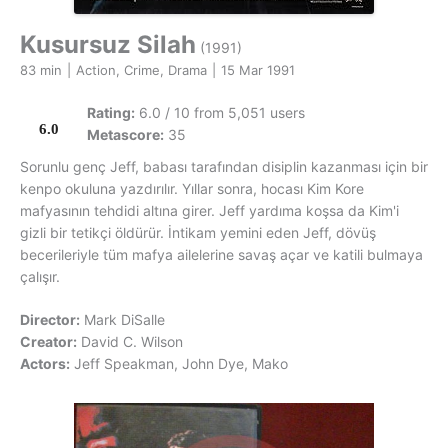
Kusursuz Silah
(1991)
83 min
|
Action, Crime, Drama
|
15 Mar 1991
Rating:
6.0 / 10 from 5,051 users
6.0
Metascore:
35
Sorunlu genç Jeff, babası tarafından disiplin kazanması için bir
kenpo okuluna yazdırılır. Yıllar sonra, hocası Kim Kore
mafyasının tehdidi altına girer. Jeff yardıma koşsa da Kim'i
gizli bir tetikçi öldürür. İntikam yemini eden Jeff, dövüş
becerileriyle tüm mafya ailelerine savaş açar ve katili bulmaya
çalışır.
Director:
Mark DiSalle
Creator:
David C. Wilson
Actors:
Jeff Speakman, John Dye, Mako