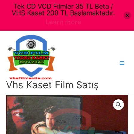
Tek CD VCD Filmler 35 TL Beta /
VHS Kaset 200 TL Başlamaktadır.
Learn more
İçeriğe
atla
Main
Menu
Vhs Kaset Film Satış