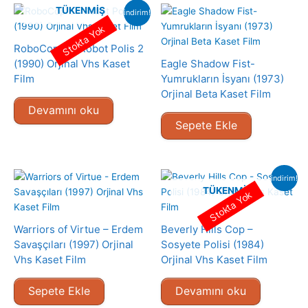
TÜKENMIŞ
indirim!
Stokta Yok
RoboCop 2 – Robot Polis 2
(1990) Orjinal Vhs Kaset
Eagle Shadow Fist-
Film
Yumrukların İsyanı (1973)
Orjinal Beta Kaset Film
Devamını oku
Sepete Ekle
indirim!
TÜKENMIŞ
Stokta Yok
Warriors of Virtue – Erdem
Beverly Hills Cop –
Savaşçıları (1997) Orjinal
Sosyete Polisi (1984)
Vhs Kaset Film
Orjinal Vhs Kaset Film
Sepete Ekle
Devamını oku