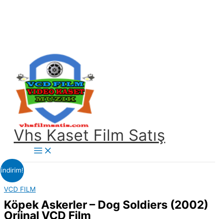
İçeriğe
atla
Vhs Kaset Film Satış
Main
Menu
indirim!
VCD FILM
Köpek Askerler – Dog Soldiers (2002)
Orjinal VCD Film