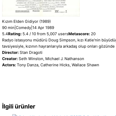
Kızım Elden Gidiyor
(1989)
90 min
|
Comedy
|
14 Apr 1989
5.4
Rating:
5.4 / 10 from 5,007 users
Metascore:
20
Radyo istasyonu müdürü Doug Simpson, kızı Katie'nin büyüdüğünü
tavsiyesiyle, kızının hayranlarıyla arkadaş olup onları gözünde
Director:
Stan Dragoti
Creator:
Seth Winston, Michael J. Nathanson
Actors:
Tony Danza, Catherine Hicks, Wallace Shawn
İlgili ürünler