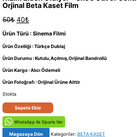
Orjinal Beta Kaset Film
Orijinal
Şu
50
₺
40
₺
fiyat:
andaki
50₺.
fiyat:
Ürün Türü : Sinema Filmi
40₺.
Ürün Özelliği : Türkçe Dublaj
Ürün Durumu : Kutulu,Açılmış,Orijinal Bandrollü
Ürün Kargo : Alıcı Ödemeli
Ürün Fotoğrafı : Orijinal Ürüne Aittir
Stokta
Kızım
Sepete Ekle
Elden
Gidiyor
WhatsApp ile Siparis Ver
-
Magazaya Dön
Kategoriler:
BETA KASET
She's