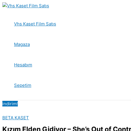
İçeriğe
atla
Vhs Kaset Film Satış
Magaza
Hesabım
Sepetim
indirim!
BETA KASET
Kızım Elden Gidiyor – She’s Out of Contr