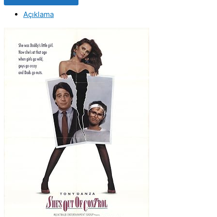
Out
Açıklama
of
Control
(1989)
Orjinal
Beta
Kaset
Film
adet