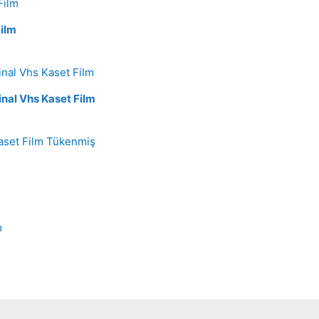
Film
inal Vhs Kaset Film
Tükenmiş
m