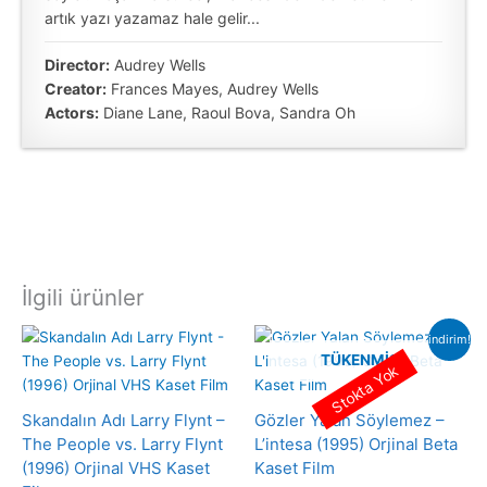
artık yazı yazamaz hale gelir...
Director:
Audrey Wells
Creator:
Frances Mayes, Audrey Wells
Actors:
Diane Lane, Raoul Bova, Sandra Oh
İlgili ürünler
indirim!
TÜKENMIŞ
Stokta Yok
Skandalın Adı Larry Flynt –
Gözler Yalan Söylemez –
The People vs. Larry Flynt
L’intesa (1995) Orjinal Beta
(1996) Orjinal VHS Kaset
Kaset Film