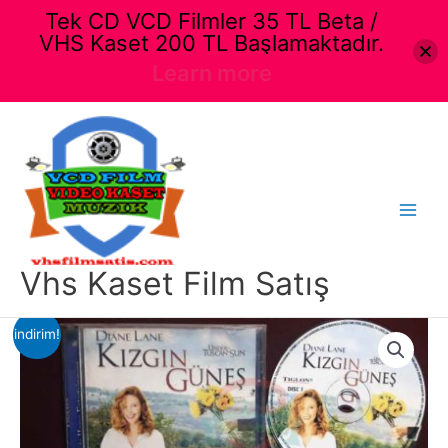
Tek CD VCD Filmler 35 TL Beta /
VHS Kaset 200 TL Başlamaktadır.
Learn more
İçeriğe
atla
Main
Menu
Vhs Kaset Film Satış
indirim!