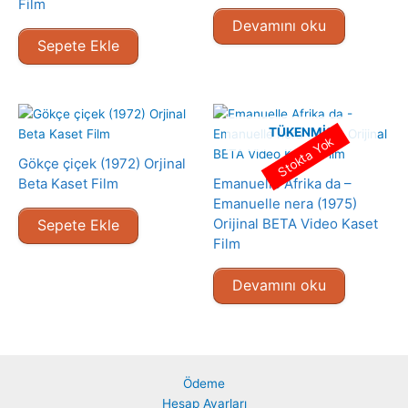
Film
Devamını oku
Sepete Ekle
TÜKENMIŞ
Stokta Yok
Gökçe çiçek (1972) Orjinal
Beta Kaset Film
Emanuelle Afrika da –
Emanuelle nera (1975)
Orijinal BETA Video Kaset
Sepete Ekle
Film
Devamını oku
Ödeme
Hesap Ayarları