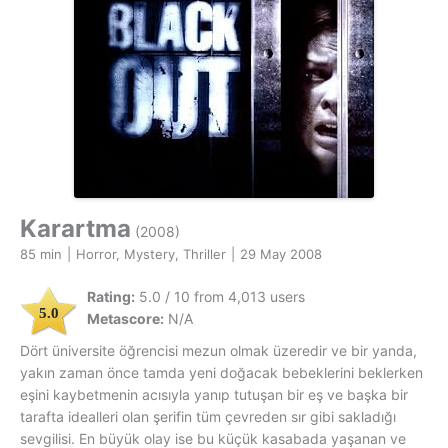
Karartma
(2008)
85 min
|
Horror, Mystery, Thriller
|
29 May 2008
Rating:
5.0 / 10 from 4,013 users
5.0
Metascore:
N/A
Dört üniversite öğrencisi mezun olmak üzeredir ve bir yanda,
yakın zaman önce tamda yeni doğacak bebeklerini beklerken
eşini kaybetmenin acısıyla yanıp tutuşan bir eş ve başka bir
tarafta idealleri olan şerifin tüm çevreden sır gibi sakladığı
sevgilisi. En büyük olay ise bu küçük kasabada yaşanan ve