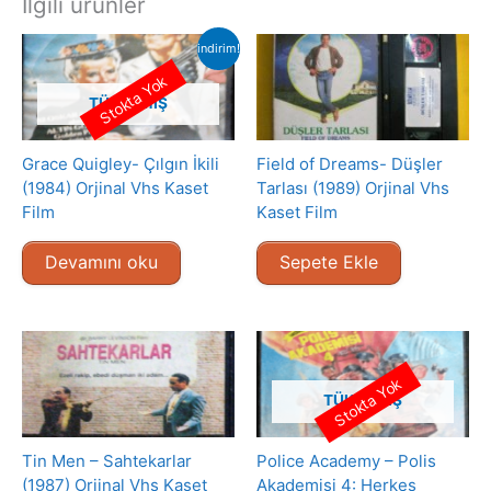
İlgili ürünler
indirim!
Stokta Yok
TÜKENMIŞ
Grace Quigley- Çılgın İkili
Field of Dreams- Düşler
(1984) Orjinal Vhs Kaset
Tarlası (1989) Orjinal Vhs
Film
Kaset Film
Devamını oku
Sepete Ekle
Stokta Yok
TÜKENMIŞ
Tin Men – Sahtekarlar
Police Academy – Polis
(1987) Orjinal Vhs Kaset
Akademisi 4: Herkes