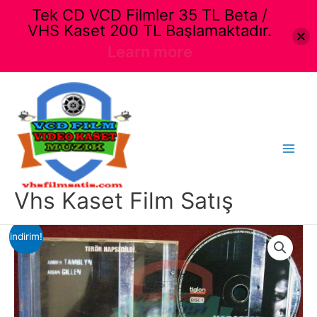
Tek CD VCD Filmler 35 TL Beta /
VHS Kaset 200 TL Başlamaktadır.
Learn more
İçeriğe
atla
Main
Menu
Vhs Kaset Film Satış
indirim!