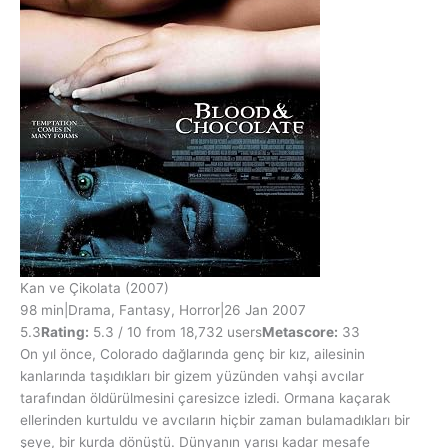
Kan ve Çikolata
(2007)
98 min
|
Drama, Fantasy, Horror
|
26 Jan 2007
5.3
Rating:
5.3 / 10 from 18,732 users
Metascore:
33
On yıl önce, Colorado dağlarında genç bir kız, ailesinin
kanlarında taşıdıkları bir gizem yüzünden vahşi avcılar
tarafından öldürülmesini çaresizce izledi. Ormana kaçarak
ellerinden kurtuldu ve avcıların hiçbir zaman bulamadıkları bir
şeye, bir kurda dönüştü. Dünyanın yarısı kadar mesafe