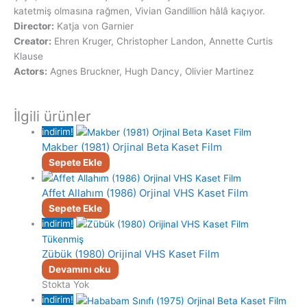
katetmiş olmasına rağmen, Vivian Gandillion hâlâ kaçıyor.
Director:
Katja von Garnier
Creator:
Ehren Kruger, Christopher Landon, Annette Curtis
Klause
Actors:
Agnes Bruckner, Hugh Dancy, Olivier Martinez
İlgili ürünler
indirim!
Makber (1981) Orjinal Beta Kaset Film
Sepete Ekle
Affet Allahım (1986) Orjinal VHS Kaset Film
Sepete Ekle
indirim!
Tükenmiş
Zübük (1980) Orijinal VHS Kaset Film
Devamını oku
Stokta Yok
indirim!