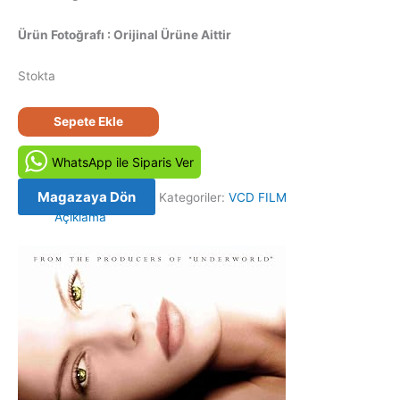
Ürün Fotoğrafı : Orijinal Ürüne Aittir
Stokta
Kan
Sepete Ekle
ve
Çikolata
WhatsApp ile Siparis Ver
-
Blood
Magazaya Dön
Kategoriler:
VCD FILM
and
Açıklama
Chocolate
(2007)
Orijinal
VCD
Film
Satış
adet