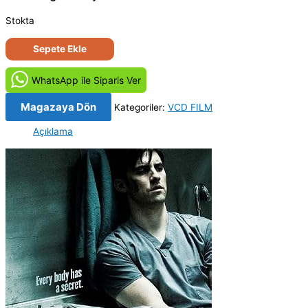
Stokta
Kadavra
Sepete Ekle
-
Pathology
WhatsApp ile Siparis Ver
(2008)
Orijinal
Magazaya Dön
Kategoriler:
VCD FILM
VCD
Açıklama
Film
Satış
adet