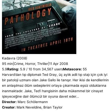
Kadavra
(2008)
95 min
|
Crime, Horror, Thriller
|
11 Apr 2008
5.9
Rating:
5.9 / 10 from 34,567 users
Metascore:
55
Harvard’dan tıp diplomalı Ted Gray, üç aylık adli tıp stajı için çok iyi
bir patoloji uzmanı olan Jake Gallo ile tanışır. Her ikisi de kendilerinin
en anlaşılmaz ölüm sebeplerini ortaya çıkarmada eşsiz olduklarına
inanmaktadır. Jake, Ted’i hangisinin daha mükemmel bir cinayet
işleyeceğine dair ölümcül bir oyuna davet eder...
Director:
Marc Schölermann
Creator:
Mark Neveldine, Brian Taylor