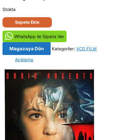
Stokta
Kabus
Sepete Ekle
-
La
WhatsApp ile Siparis Ver
sindrome
di
Magazaya Dön
Kategoriler:
VCD FILM
Stendhal
Açıklama
(1996)
Orjinal
VCD
Film
adet