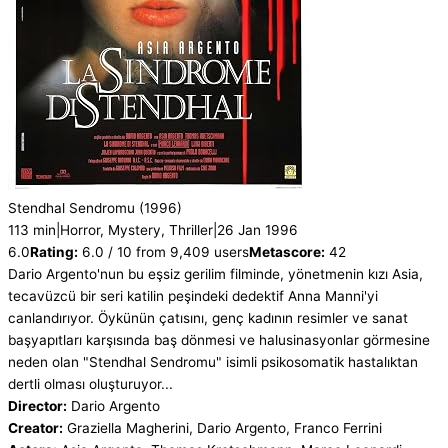
Stendhal Sendromu
(1996)
113 min
|
Horror, Mystery, Thriller
|
26 Jan 1996
6.0
Rating:
6.0 / 10 from 9,409 users
Metascore:
42
Dario Argento'nun bu eşsiz gerilim filminde, yönetmenin kızı Asia,
tecavüzcü bir seri katilin peşindeki dedektif Anna Manni'yi
canlandırıyor. Öykünün çatısını, genç kadının resimler ve sanat
başyapıtları karşısında baş dönmesi ve halusinasyonlar görmesine
neden olan "Stendhal Sendromu" isimli psikosomatik hastalıktan
dertli olması oluşturuyor...
Director:
Dario Argento
Creator:
Graziella Magherini, Dario Argento, Franco Ferrini