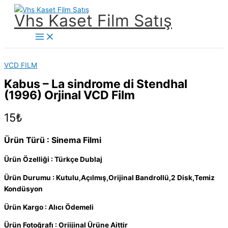
İçeriğe
Vhs Kaset Film Satış
atla
Main
Menu
VCD FILM
Kabus – La sindrome di Stendhal
(1996) Orjinal VCD Film
15
₺
Ürün Türü : Sinema Filmi
Ürün Özelliği : Türkçe Dublaj
Ürün Durumu : Kutulu,Açılmış,Orijinal Bandrollü,2 Disk,Temiz
Kondüsyon
Ürün Kargo : Alıcı Ödemeli
Ürün Fotoğrafı : Oriijinal Ürüne Aittir