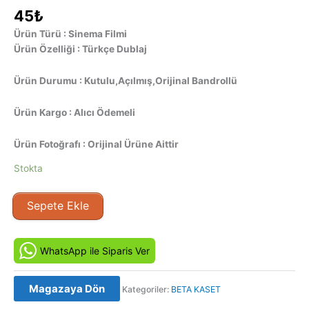
45
₺
Ürün Türü : Sinema Filmi
Ürün Özelliği : Türkçe Dublaj
Ürün Durumu : Kutulu,Açılmış,Orijinal Bandrollü
Ürün Kargo : Alıcı Ödemeli
Ürün Fotoğrafı : Orijinal Ürüne Aittir
Stokta
JFK:
Sepete Ekle
Kapanmayan
Dosya
(1991)
WhatsApp ile Siparis Ver
Orjinal
Beta
Magazaya Dön
Kategoriler:
BETA KASET
Kaset
Film