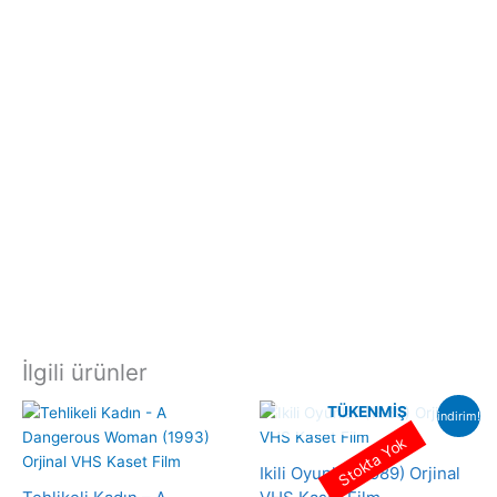
İlgili ürünler
TÜKENMIŞ
indirim!
Stokta Yok
Ikili Oyunlar (1989) Orjinal