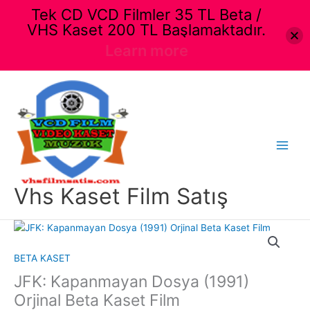
Tek CD VCD Filmler 35 TL Beta /
VHS Kaset 200 TL Başlamaktadır.
Learn more
İçeriğe
atla
Main
Menu
Vhs Kaset Film Satış
BETA KASET
JFK: Kapanmayan Dosya (1991)
Orjinal Beta Kaset Film