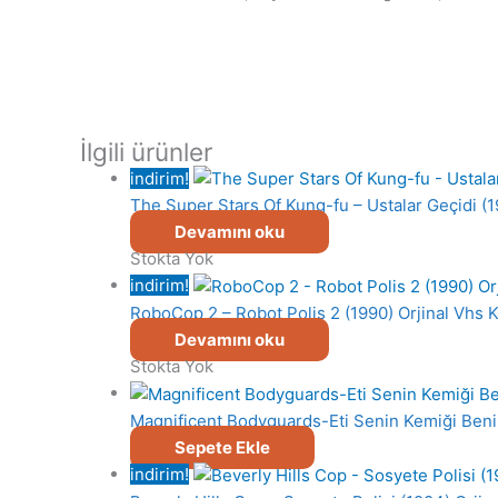
İlgili ürünler
indirim!
The Super Stars Of Kung-fu – Ustalar Geçidi (1
Devamını oku
Stokta Yok
indirim!
RoboCop 2 – Robot Polis 2 (1990) Orjinal Vhs 
Devamını oku
Stokta Yok
Magnificent Bodyguards-Eti Senin Kemiği Beni
Sepete Ekle
indirim!