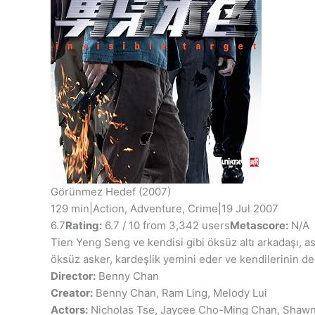
Görünmez Hedef
(2007)
129 min
|
Action, Adventure, Crime
|
19 Jul 2007
6.7
Rating:
6.7 / 10 from 3,342 users
Metascore:
N/A
Tien Yeng Seng ve kendisi gibi öksüz altı arkadaşı, ask
öksüz asker, kardeşlik yemini eder ve kendilerinin değim
Director:
Benny Chan
Creator:
Benny Chan, Ram Ling, Melody Lui
Actors:
Nicholas Tse, Jaycee Cho-Ming Chan, Shaw