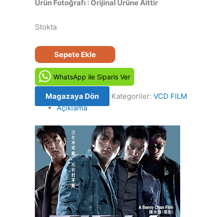
Ürün Fotoğrafı : Orijinal Ürüne Aittir
Stokta
Görünmez
Sepete Ekle
Hedef
-
WhatsApp ile Siparis Ver
Invisible
Magazaya Dön
Kategoriler:
VCD FILM
Target
Açıklama
(2007)
Orijinal
VCD
Film
Satış
adet