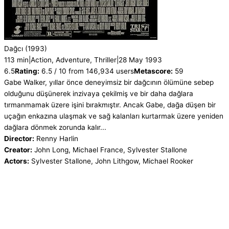
Dağcı
(1993)
113 min
|
Action, Adventure, Thriller
|
28 May 1993
6.5
Rating:
6.5 / 10 from 146,934 users
Metascore:
59
Gabe Walker, yıllar önce deneyimsiz bir dağcının ölümüne sebep
olduğunu düşünerek inzivaya çekilmiş ve bir daha dağlara
tırmanmamak üzere işini bırakmıştır. Ancak Gabe, dağa düşen bir
uçağın enkazına ulaşmak ve sağ kalanları kurtarmak üzere yeniden
dağlara dönmek zorunda kalır...
Director:
Renny Harlin
Creator:
John Long, Michael France, Sylvester Stallone
Actors:
Sylvester Stallone, John Lithgow, Michael Rooker