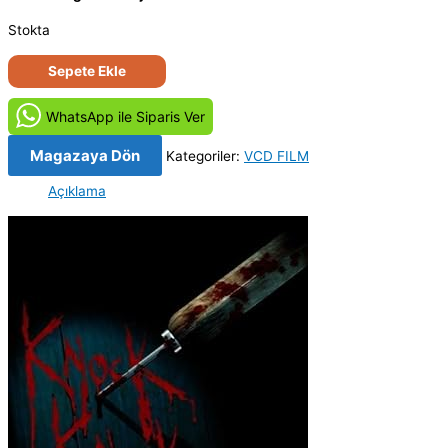
Stokta
Cinayet
Sepete Ekle
Kapısı
-
WhatsApp ile Siparis Ver
Knock
Knock
Magazaya Dön
Kategoriler:
VCD FILM
(2007)
Açıklama
Orijinal
VCD
Film
Satış
adet