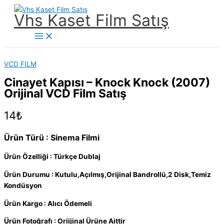
İçeriğe
Vhs Kaset Film Satış
atla
Main
Menu
VCD FILM
Cinayet Kapısı – Knock Knock (2007)
Orijinal VCD Film Satış
14
₺
Ürün Türü : Sinema Filmi
Ürün Özelliği : Türkçe Dublaj
Ürün Durumu : Kutulu,Açılmış,Orijinal Bandrollü,2 Disk,Temiz
Kondüsyon
Ürün Kargo : Alıcı Ödemeli
Ürün Fotoğrafı : Oriijinal Ürüne Aittir