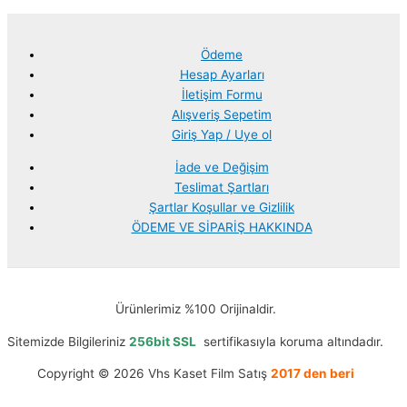
Ödeme
Hesap Ayarları
İletişim Formu
Alışveriş Sepetim
Giriş Yap / Uye ol
İade ve Değişim
Teslimat Şartları
Şartlar Koşullar ve Gizlilik
ÖDEME VE SİPARİŞ HAKKINDA
Ürünlerimiz %100 Orijinaldir.
Sitemizde Bilgileriniz
256bit SSL
sertifikasıyla koruma altındadır.
Copyright © 2026 Vhs Kaset Film Satış
2017 den beri