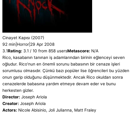
Cinayet Kapısı
(2007)
92 min
|
Horror
|
29 Apr 2008
3.1
Rating:
3.1 / 10 from 858 users
Metascore:
N/A
Rico, kasabanın tanınan iş adamlarından birinin eğlenceyi seven
oğludur. Rico'nun en önemli sorunu babasının bir cenaze işleri
sorumlusu olmasıdır. Çünkü bazı popüler lise öğrencileri bu yüzden
onun garip olduğunu düşünmektedir. Ancak Rico okuldan sonra
cenazelerde babasına yardım etmeye devam eder ve bunu
herkesten gizler.
Director:
Joseph Ariola
Creator:
Joseph Ariola
Actors:
Nicole Abisinio, Joli Julianna, Matt Fraley