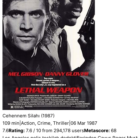
Cehennem Silahı
(1987)
109 min
|
Action, Crime, Thriller
|
06 Mar 1987
7.6
Rating:
7.6 / 10 from 294,178 users
Metascore:
68
Los Angeles polis teşkilatı dedektiflerinden Çavuş Roger Murt