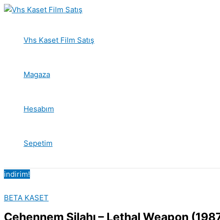
İçeriğe
atla
Vhs Kaset Film Satış
Magaza
Hesabım
Sepetim
indirim!
BETA KASET
Cehennem Silahı – Lethal Weapon (1987)