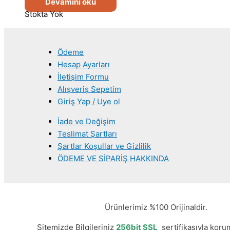
Devamını oku
Stokta Yok
Ödeme
Hesap Ayarları
İletişim Formu
Alışveriş Sepetim
Giriş Yap / Uye ol
İade ve Değişim
Teslimat Şartları
Şartlar Koşullar ve Gizlilik
ÖDEME VE SİPARİŞ HAKKINDA
Ürünlerimiz %100 Orijinaldir.
Sitemizde Bilgileriniz
256bit SSL
sertifikasıyla korum