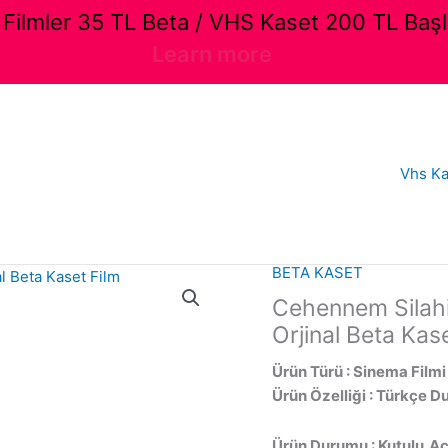
ilmler 35 TL Beta / VHS Kaset 200 TL Başl
Learn more
Vhs Ka
BETA KASET
Cehennem Silahi
Orjinal Beta Kas
Ürün Türü : Sinema Filmi
Ürün Özelliği : Türkçe D
Ürün Durumu : Kutulu,Açı