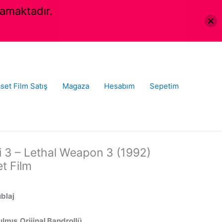
amaktadır.
set Film Satış
Magaza
Hesabım
Sepetim
 3 – Lethal Weapon 3 (1992)
et Film
ublaj
lmış,Orijinal Bandrollü