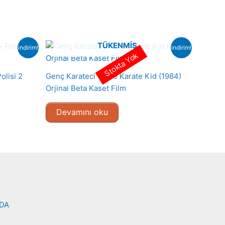
TÜKENMIŞ
indirim!
indirim!
Stokta Yok
olisi 2
Genç Karateci – The Karate Kid (1984)
Orjinal Beta Kaset Film
Devamını oku
NDA