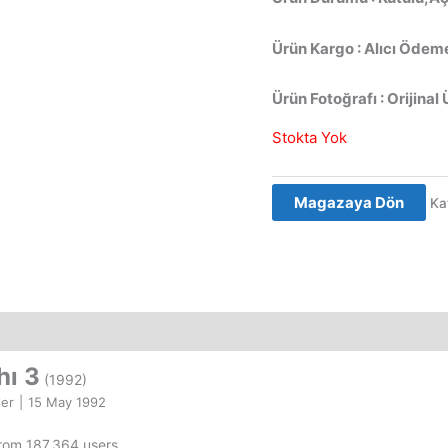
Ürün Kargo : Alıcı Ödeme
Ürün Fotoğrafı : Orijinal 
Stokta Yok
Magazaya Dön
Ka
hı 3
(1992)
ler
|
15 May 1992
from 187,364 users