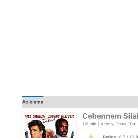
Açıklama
Cehennem Sila
118 min
|
Action, Crime, Thril
Rating:
6.7 / 10 