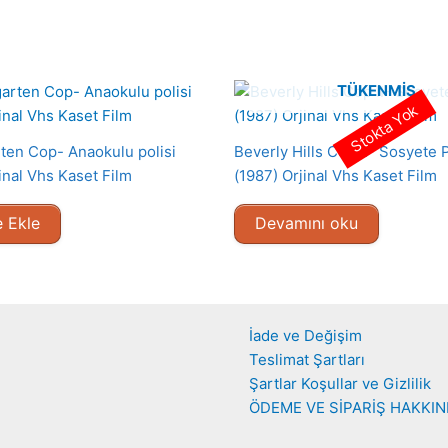
TÜKENMIŞ
Stokta Yok
ten Cop- Anaokulu polisi
Beverly Hills Cop II- Sosyete P
inal Vhs Kaset Film
(1987) Orjinal Vhs Kaset Film
 Ekle
Devamını oku
İade ve Değişim
Teslimat Şartları
Şartlar Koşullar ve Gizlilik
ÖDEME VE SİPARİŞ HAKKI