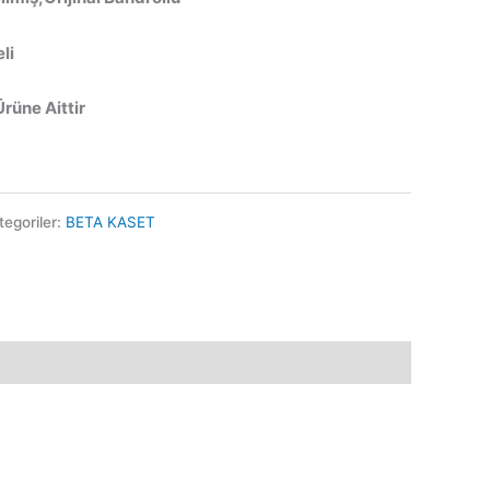
li
Ürüne Aittir
tegoriler:
BETA KASET