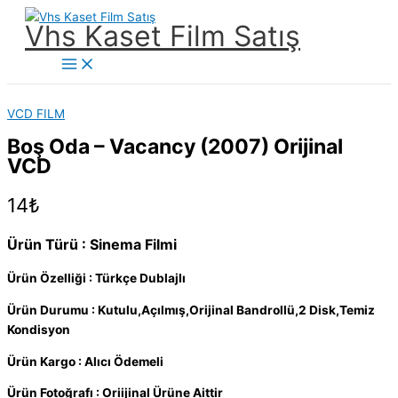
İçeriğe
Vhs Kaset Film Satış
atla
Main
Menu
VCD FILM
Boş Oda – Vacancy (2007) Orijinal
VCD
14
₺
Ürün Türü : Sinema Filmi
Ürün Özelliği : Türkçe Dublajlı
Ürün Durumu : Kutulu,Açılmış,Orijinal Bandrollü,2 Disk,Temiz
Kondisyon
Ürün Kargo : Alıcı Ödemeli
Ürün Fotoğrafı : Oriijinal Ürüne Aittir