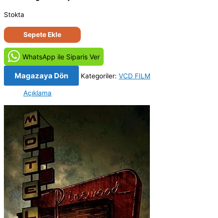
Stokta
Boş
Sepete Ekle
Oda
-
WhatsApp ile Siparis Ver
Vacancy
(2007)
Magazaya Dön
Kategoriler:
VCD FILM
Orijinal
Açıklama
VCD
adet