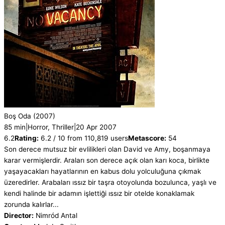
Boş Oda
(2007)
85 min
|
Horror, Thriller
|
20 Apr 2007
6.2
Rating:
6.2 / 10 from 110,819 users
Metascore:
54
Son derece mutsuz bir evlilikleri olan David ve Amy, boşanmaya
karar vermişlerdir. Araları son derece açık olan karı koca, birlikte
yaşayacakları hayatlarının en kabus dolu yolculuğuna çıkmak
üzeredirler. Arabaları ıssız bir taşra otoyolunda bozulunca, yaşlı ve
kendi halinde bir adamın işlettiği ıssız bir otelde konaklamak
zorunda kalırlar...
Director:
Nimród Antal