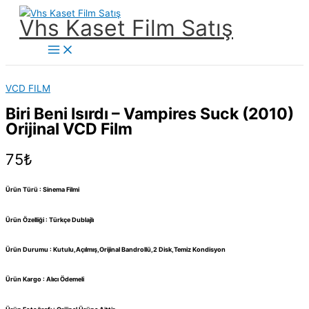
İçeriğe
Vhs Kaset Film Satış
atla
Main
Menu
VCD FILM
Biri Beni Isırdı – Vampires Suck (2010)
Orijinal VCD Film
75
₺
Ürün Türü : Sinema Filmi
Ürün Özelliği : Türkçe Dublajlı
Ürün Durumu : Kutulu,Açılmış,Orijinal Bandrollü,2 Disk,Temiz Kondisyon
Ürün Kargo : Alıcı Ödemeli