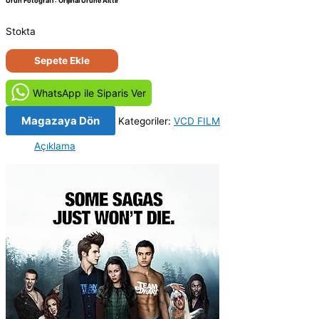
Ürün Fotoğrafı : Orijinal Ürüne Aittir
Stokta
Biri
Sepete Ekle
Beni
Isırdı
WhatsApp ile Siparis Ver
-
Vampires
Magazaya Dön
Kategoriler:
VCD FILM
Suck
Açıklama
(2010)
Orijinal
VCD
Film
adet