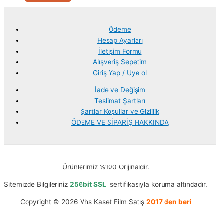
Ödeme
Hesap Ayarları
İletişim Formu
Alışveriş Sepetim
Giriş Yap / Uye ol
İade ve Değişim
Teslimat Şartları
Şartlar Koşullar ve Gizlilik
ÖDEME VE SİPARİŞ HAKKINDA
Ürünlerimiz %100 Orijinaldir.
Sitemizde Bilgileriniz
256bit SSL
sertifikasıyla koruma altındadır.
Copyright © 2026 Vhs Kaset Film Satış
2017 den beri