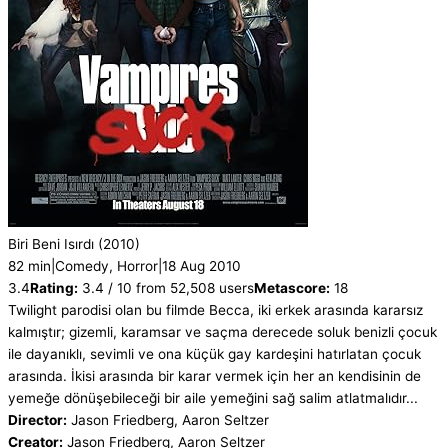
Biri Beni Isırdı
(2010)
82 min
|
Comedy, Horror
|
18 Aug 2010
3.4
Rating:
3.4 / 10 from 52,508 users
Metascore:
18
Twilight parodisi olan bu filmde Becca, iki erkek arasında kararsız
kalmıştır; gizemli, karamsar ve saçma derecede soluk benizli çocuk
ile dayanıklı, sevimli ve ona küçük gay kardeşini hatırlatan çocuk
arasında. İkisi arasında bir karar vermek için her an kendisinin de
yemeğe dönüşebileceği bir aile yemeğini sağ salim atlatmalıdır...
Director:
Jason Friedberg, Aaron Seltzer
Creator:
Jason Friedberg, Aaron Seltzer