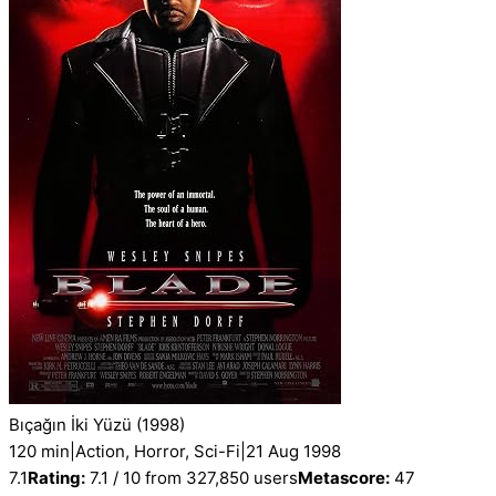
Bıçağın İki Yüzü
(1998)
120 min
|
Action, Horror, Sci-Fi
|
21 Aug 1998
7.1
Rating:
7.1 / 10 from 327,850 users
Metascore:
47