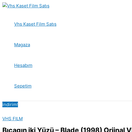
İçeriğe
atla
Vhs Kaset Film Satış
Magaza
Hesabım
Sepetim
indirim!
VHS FILM
Bıçagın iki Yüzü – Blade (1998) Orjinal 