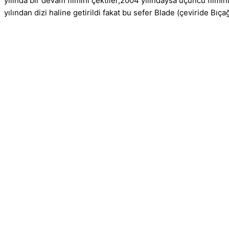
yılında bir devam filmini çektiler,2004 yılındaysa üçüncü filmi
yılından dizi haline getirildi fakat bu sefer Blade (çeviride Bı