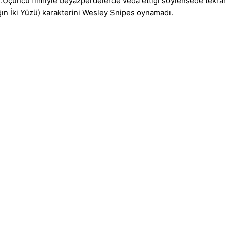
ni.Üçüncü filmiyle beyazperdelerde veda ettiği söylensede tekrar
çağın İki Yüzü) karakterini Wesley Snipes oynamadı.