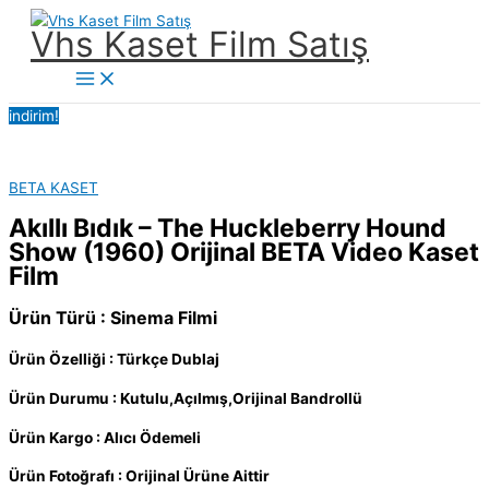
İçeriğe
Vhs Kaset Film Satış
atla
Main
Menu
indirim!
BETA KASET
Akıllı Bıdık – The Huckleberry Hound
Show (1960) Orijinal BETA Video Kaset
Film
Ürün Türü : Sinema Filmi
Ürün Özelliği : Türkçe Dublaj
Ürün Durumu : Kutulu,Açılmış,Orijinal Bandrollü
Ürün Kargo : Alıcı Ödemeli
Ürün Fotoğrafı : Orijinal Ürüne Aittir