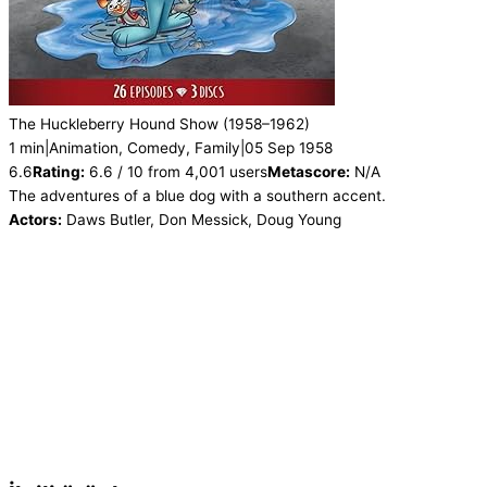
The Huckleberry Hound Show
(1958–1962)
1 min
|
Animation, Comedy, Family
|
05 Sep 1958
6.6
Rating:
6.6 / 10 from 4,001 users
Metascore:
N/A
The adventures of a blue dog with a southern accent.
Actors:
Daws Butler, Don Messick, Doug Young