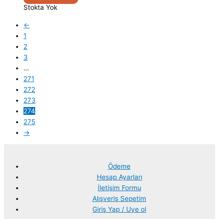
Stokta Yok
←
1
2
3
…
271
272
273
274
275
→
Ödeme
Hesap Ayarları
İletişim Formu
Alışveriş Sepetim
Giriş Yap / Uye ol