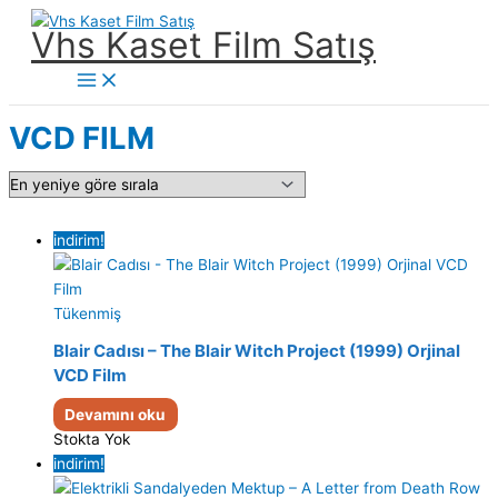
İçeriğe
Vhs Kaset Film Satış
atla
Main
Menu
VCD FILM
indirim!
Tükenmiş
Blair Cadısı – The Blair Witch Project (1999) Orjinal
VCD Film
Devamını oku
Stokta Yok
indirim!