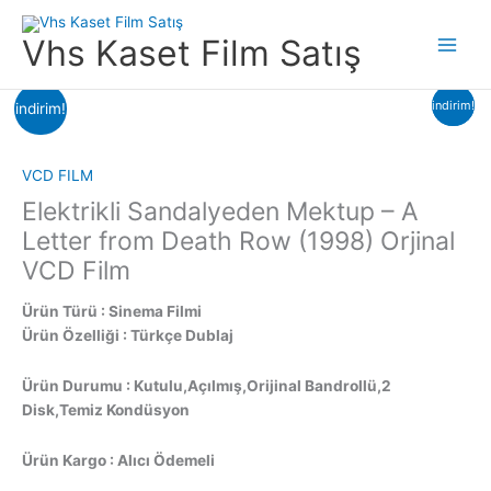
İçeriğe
atla
Vhs Kaset Film Satış
Main
Menu
indirim!
indirim!
indirim!
VCD FILM
Elektrikli Sandalyeden Mektup – A
Letter from Death Row (1998) Orjinal
VCD Film
Ürün Türü : Sinema Filmi
Ürün Özelliği : Türkçe Dublaj
Ürün Durumu : Kutulu,Açılmış,Orijinal Bandrollü,2
Disk,Temiz Kondüsyon
Ürün Kargo : Alıcı Ödemeli