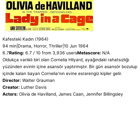
Kafesteki Kadın
(1964)
94 min
|
Drama, Horror, Thriller
|
10 Jun 1964
6.7
Rating:
6.7 / 10 from 3,936 users
Metascore:
N/A
Oldukça varlıklı biri olan Cornelia Hilyard, ayağındaki rahatsızlığı
yüzünden evinin içine asansör yaptırmıştır. Bir gün asansör bozulup
içinde kalan bayan Cornelia'nın evine esrarengiz kişiler gelir.
Director:
Walter Grauman
Creator:
Luther Davis
Actors:
Olivia de Havilland, James Caan, Jennifer Billingsley