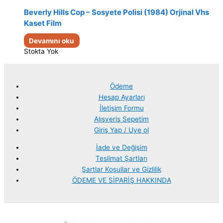
Beverly Hills Cop – Sosyete Polisi (1984) Orjinal Vhs
Kaset Film
Devamını oku
Stokta Yok
Ödeme
Hesap Ayarları
İletişim Formu
Alışveriş Sepetim
Giriş Yap / Uye ol
İade ve Değişim
Teslimat Şartları
Şartlar Koşullar ve Gizlilik
ÖDEME VE SİPARİŞ HAKKINDA