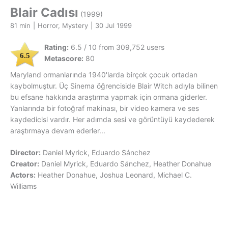
Blair Cadısı
(1999)
81 min
|
Horror, Mystery
|
30 Jul 1999
Rating:
6.5 / 10 from 309,752 users
6.5
Metascore:
80
Maryland ormanlarında 1940'larda birçok çocuk ortadan
kaybolmuştur. Üç Sinema öğrenciside Blair Witch adıyla bilinen
bu efsane hakkında araştırma yapmak için ormana giderler.
Yanlarında bir fotoğraf makinası, bir video kamera ve ses
kaydedicisi vardır. Her adımda sesi ve görüntüyü kaydederek
araştırmaya devam ederler...
Director:
Daniel Myrick, Eduardo Sánchez
Creator:
Daniel Myrick, Eduardo Sánchez, Heather Donahue
Actors:
Heather Donahue, Joshua Leonard, Michael C.
Williams