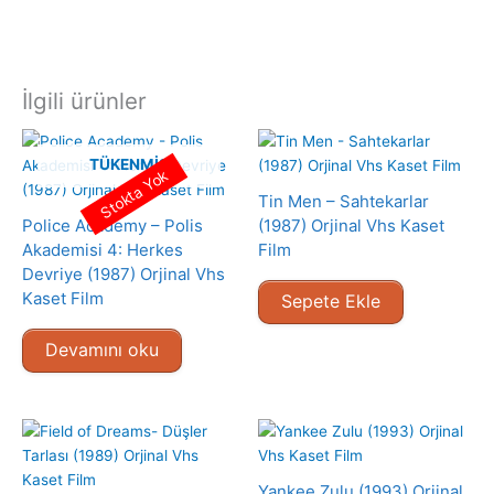
İlgili ürünler
TÜKENMIŞ
Stokta Yok
Tin Men – Sahtekarlar
Police Academy – Polis
(1987) Orjinal Vhs Kaset
Akademisi 4: Herkes
Film
Devriye (1987) Orjinal Vhs
Kaset Film
Sepete Ekle
Devamını oku
Yankee Zulu (1993) Orjinal