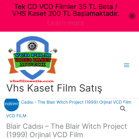
Tek CD VCD Filmler 35 TL Beta /
VHS Kaset 200 TL Başlamaktadır.
Learn more
İçeriğe
atla
Main
Menu
Vhs Kaset Film Satış
indirim!
VCD FILM
Blair Cadısı – The Blair Witch Project
(1999) Orjinal VCD Film