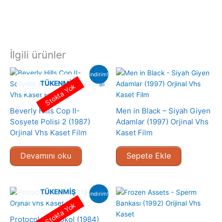
İlgili ürünler
indirim!
TÜKENMIŞ
Stokta Yok
Beverly Hills Cop II-
Men in Black – Siyah Giyen
Sosyete Polisi 2 (1987)
Adamlar (1997) Orjinal Vhs
Orjinal Vhs Kaset Film
Kaset Film
Devamını oku
Sepete Ekle
TÜKENMIŞ
indirim!
Stokta Yok
Protocol- Protokol (1984)