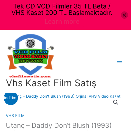
Tek CD VCD Filmler 35 TL Beta /
VHS Kaset 200 TL Başlamaktadır.
Learn more
İçeriğe
atla
Main
Menu
Vhs Kaset Film Satış
indirim!
VHS FILM
Utanç – Daddy Don’t Blush (1993)