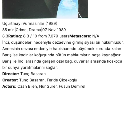
Uçurtmayı Vurmasınlar
(1989)
85 min
|
Crime, Drama
|
07 Nov 1989
8.3
Rating:
8.3 / 10 from 7,079 users
Metascore:
N/A
İnci, düşünceleri nedeniyle cezaevine girmiş siyasi bir hükümlüdür.
Annesinin cezası nedeniyle hapishanede büyümek zorunda kalan
Barış ise kadınlar koğuşunda bütün mahkumların neşe kaynağıdır.
Barış ile İnci arasında gelişen özel bağ, duvarlar arasında koskoca
bir dünya yaratmalarını sağlar.
Director:
Tunç Basaran
Creator:
Tunç Basaran, Feride Çiçekoglu
Actors:
Ozan Bilen, Nur Sürer, Füsun Demirel