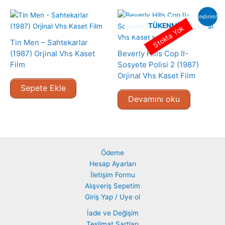
indirim!
TÜKENMIŞ
Stokta Yok
Tin Men – Sahtekarlar
(1987) Orjinal Vhs Kaset
Beverly Hills Cop II-
Film
Sosyete Polisi 2 (1987)
Orjinal Vhs Kaset Film
Sepete Ekle
Devamını oku
Ödeme
Hesap Ayarları
İletişim Formu
Alışveriş Sepetim
Giriş Yap / Uye ol
İade ve Değişim
Teslimat Şartları