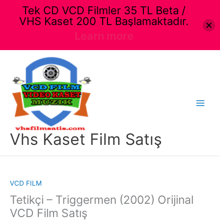
Tek CD VCD Filmler 35 TL Beta /
VHS Kaset 200 TL Başlamaktadır.
Learn more
İçeriğe
atla
Main
Menu
Vhs Kaset Film Satış
VCD FILM
Tetikçi – Triggermen (2002) Orijinal
VCD Film Satış