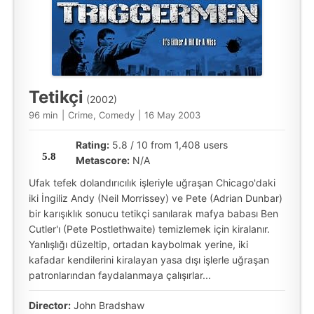
Tetikçi
(2002)
96 min
|
Crime, Comedy
|
16 May 2003
Rating:
5.8 / 10 from 1,408 users
5.8
Metascore:
N/A
Ufak tefek dolandırıcılık işleriyle uğraşan Chicago'daki
iki İngiliz Andy (Neil Morrissey) ve Pete (Adrian Dunbar)
bir karışıklık sonucu tetikçi sanılarak mafya babası Ben
Cutler'ı (Pete Postlethwaite) temizlemek için kiralanır.
Yanlışlığı düzeltip, ortadan kaybolmak yerine, iki
kafadar kendilerini kiralayan yasa dışı işlerle uğraşan
patronlarından faydalanmaya çalışırlar...
Director:
John Bradshaw