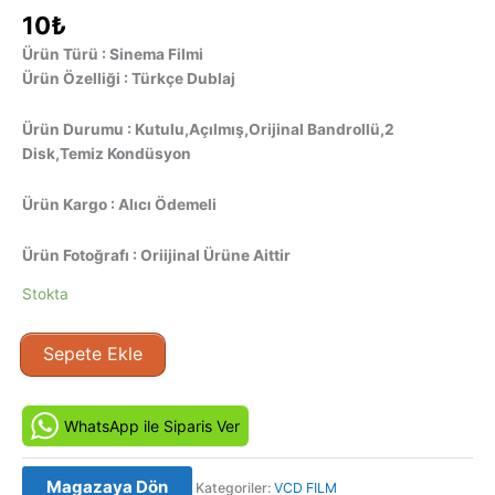
10
₺
Ürün Türü : Sinema Filmi
Ürün Özelliği : Türkçe Dublaj
Ürün Durumu : Kutulu,Açılmış,Orijinal Bandrollü,2
Disk,Temiz Kondüsyon
Ürün Kargo : Alıcı Ödemeli
Ürün Fotoğrafı : Oriijinal Ürüne Aittir
Stokta
Tetikçi
Sepete Ekle
-
Triggermen
(2002)
WhatsApp ile Siparis Ver
Orijinal
VCD
Magazaya Dön
Kategoriler:
VCD FILM
Film