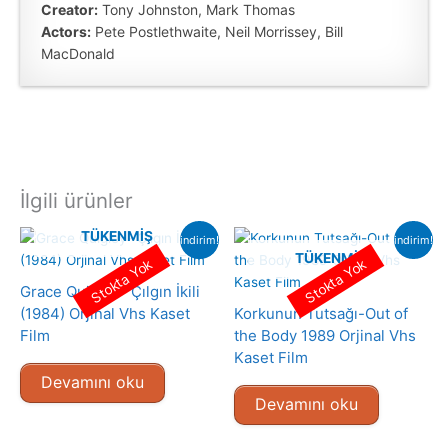
Creator:
Tony Johnston, Mark Thomas
Actors:
Pete Postlethwaite, Neil Morrissey, Bill
MacDonald
İlgili ürünler
TÜKENMIŞ
indirim!
indirim!
TÜKENMIŞ
Stokta Yok
Stokta Yok
Grace Quigley- Çılgın İkili
(1984) Orjinal Vhs Kaset
Korkunun Tutsağı-Out of
Film
the Body 1989 Orjinal Vhs
Kaset Film
Devamını oku
Devamını oku