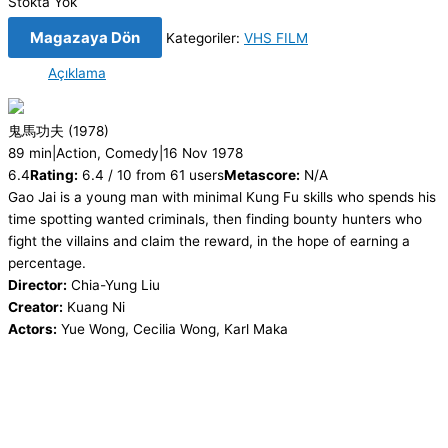
Stokta Yok
Magazaya Dön
Kategoriler:
VHS FILM
Açıklama
鬼馬功夫
(1978)
89 min
|
Action, Comedy
|
16 Nov 1978
6.4
Rating:
6.4 / 10 from 61 users
Metascore:
N/A
Gao Jai is a young man with minimal Kung Fu skills who spends his
time spotting wanted criminals, then finding bounty hunters who
fight the villains and claim the reward, in the hope of earning a
percentage.
Director:
Chia-Yung Liu
Creator:
Kuang Ni
Actors:
Yue Wong, Cecilia Wong, Karl Maka