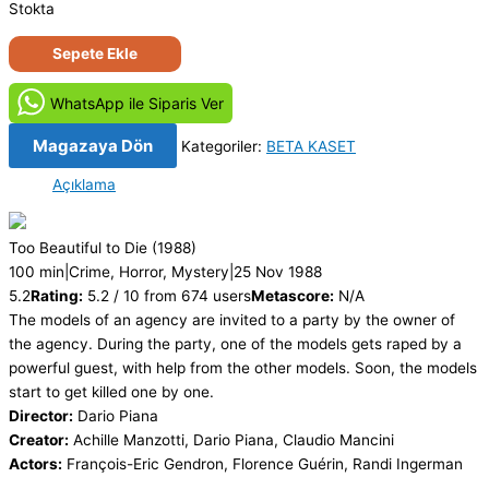
Stokta
Tehdit
Sepete Ekle
Altında
-
WhatsApp ile Siparis Ver
Heathers
(1988)
Magazaya Dön
Kategoriler:
BETA KASET
Orjinal
Açıklama
Beta
Kaset
Film
Too Beautiful to Die
(1988)
adet
100 min
|
Crime, Horror, Mystery
|
25 Nov 1988
5.2
Rating:
5.2 / 10 from 674 users
Metascore:
N/A
The models of an agency are invited to a party by the owner of
the agency. During the party, one of the models gets raped by a
powerful guest, with help from the other models. Soon, the models
start to get killed one by one.
Director:
Dario Piana
Creator:
Achille Manzotti, Dario Piana, Claudio Mancini
Actors:
François-Eric Gendron, Florence Guérin, Randi Ingerman