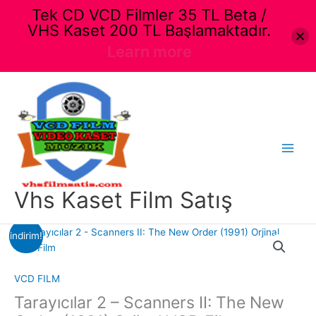
Tek CD VCD Filmler 35 TL Beta /
VHS Kaset 200 TL Başlamaktadır.
Learn more
İçeriğe
atla
Main
Menu
Vhs Kaset Film Satış
indirim!
VCD FILM
Tarayıcılar 2 – Scanners II: The New