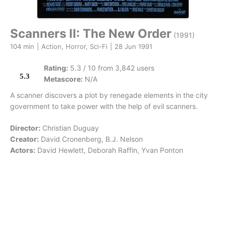
Scanners II: The New Order
(1991)
104 min
|
Action, Horror, Sci-Fi
|
28 Jun 1991
Rating:
5.3 / 10 from 3,842 users
5.3
Metascore:
N/A
A scanner discovers a plot by renegade elements in the city
government to take power with the help of evil scanners.
Director:
Christian Duguay
Creator:
David Cronenberg, B.J. Nelson
Actors:
David Hewlett, Deborah Raffin, Yvan Ponton