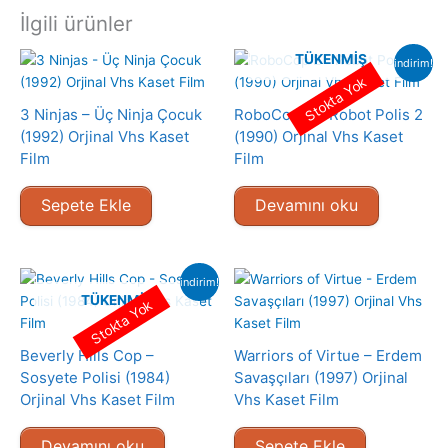
İlgili ürünler
TÜKENMIŞ
indirim!
Stokta Yok
3 Ninjas – Üç Ninja Çocuk
RoboCop 2 – Robot Polis 2
(1992) Orjinal Vhs Kaset
(1990) Orjinal Vhs Kaset
Film
Film
Sepete Ekle
Devamını oku
indirim!
TÜKENMIŞ
Stokta Yok
Beverly Hills Cop –
Warriors of Virtue – Erdem
Sosyete Polisi (1984)
Savaşçıları (1997) Orjinal
Orjinal Vhs Kaset Film
Vhs Kaset Film
Devamını oku
Sepete Ekle