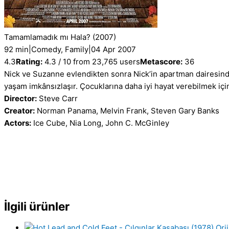
Tamamlamadık mı Hala?
(2007)
92 min
|
Comedy, Family
|
04 Apr 2007
4.3
Rating:
4.3 / 10 from 23,765 users
Metascore:
36
Nick ve Suzanne evlendikten sonra Nick’in apartman dairesinde
yaşam imkânsızlaşır. Çocuklarına daha iyi hayat verebilmek içi
Director:
Steve Carr
Creator:
Norman Panama, Melvin Frank, Steven Gary Banks
Actors:
Ice Cube, Nia Long, John C. McGinley
İlgili ürünler