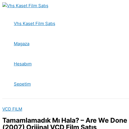
İçeriğe
atla
Vhs Kaset Film Satış
Magaza
Hesabım
Sepetim
VCD FILM
Tamamlamadık Mı Hala? – Are We Done
(2007) Orijinal VCD Film Satış