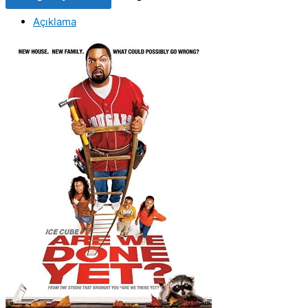
We
Açıklama
Done
Yet?
(2007)
Orijinal
VCD
Film
Satış
adet