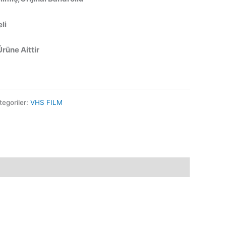
li
Ürüne Aittir
tegoriler:
VHS FILM