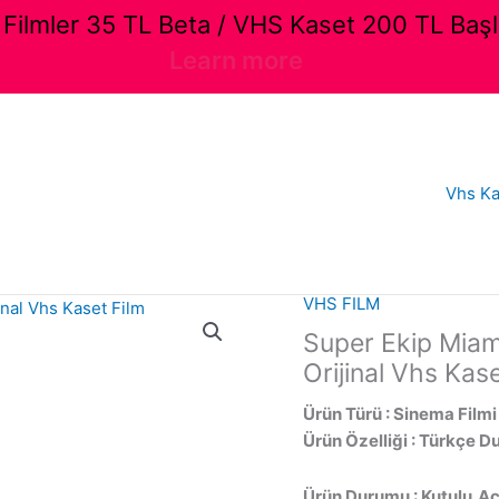
ilmler 35 TL Beta / VHS Kaset 200 TL Başl
Learn more
Vhs Ka
VHS FILM
Super Ekip Miam
Orijinal Vhs Kase
Ürün Türü : Sinema Filmi
Ürün Özelliği : Türkçe D
Ürün Durumu : Kutulu,Açı