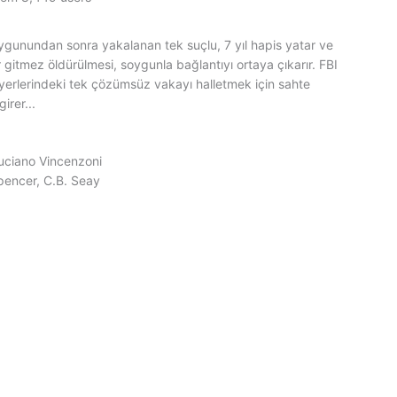
ygunundan sonra yakalanan tek suçlu, 7 yıl hapis yatar ve
r gitmez öldürülmesi, soygunla bağlantıyı ortaya çıkarır. FBI
iyerlerindeki tek çözümsüz vakayı halletmek için sahte
girer...
uciano Vincenzoni
pencer, C.B. Seay