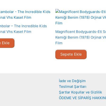
bolar – The Incredible Kids
inal Vhs Kaset Film
Magnificent Bodyguards-Eti S
Kemiği Benim (1978) Orjinal 
 Ekle
Film
Sepete Ekle
İade ve Değişim
Teslimat Şartları
Şartlar Koşullar ve Gizlilik
ÖDEME VE SİPARİŞ HAKKI