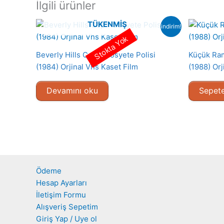
İlgili ürünler
TÜKENMIŞ
indirim!
Stokta Yok
Beverly Hills Cop – Sosyete Polisi
Küçük Ram
(1984) Orjinal Vhs Kaset Film
(1988) Orj
Devamını oku
Sepete
Ödeme
Hesap Ayarları
İletişim Formu
Alışveriş Sepetim
Giriş Yap / Uye ol