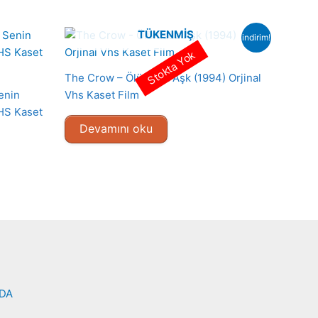
TÜKENMIŞ
indirim!
Stokta Yok
The Crow – Ölümsüz Aşk (1994) Orjinal
enin
Vhs Kaset Film
VHS Kaset
Devamını oku
NDA