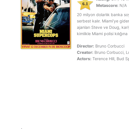
6.1
Metascore:
N/A
20 milyon dolarlık banka so
serbest kalır. Miami'ye gide
ajanları Steve ve Doug, kar
kimlikle Miami polisi kılığına 
Director:
Bruno Corbucci
Creator:
Bruno Corbucci, L
Actors:
Terence Hill, Bud S