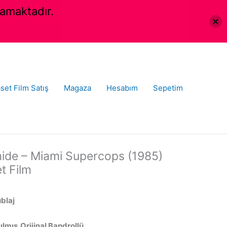
amaktadır.
set Film Satış
Magaza
Hesabım
Sepetim
ide – Miami Supercops (1985)
t Film
ublaj
lmış,Orijinal Bandrollü