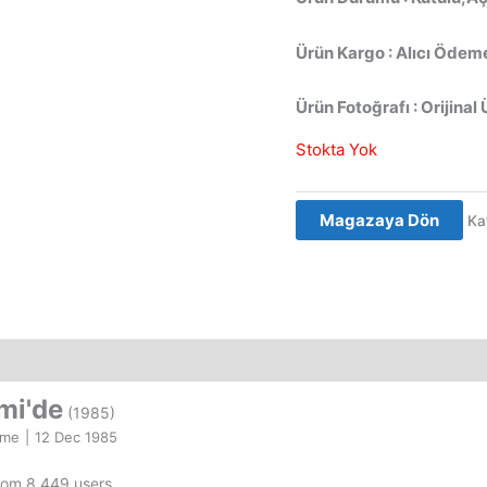
Ürün Kargo : Alıcı Ödeme
Ürün Fotoğrafı : Orijinal 
Stokta Yok
Magazaya Dön
Ka
mi'de
(1985)
ime
|
12 Dec 1985
from 8,449 users