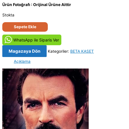
Ürün Fotoğrafı : Orijinal Ürüne Aittir
Stokta
Suçsuz
Sepete Ekle
Bir
Adam
WhatsApp ile Siparis Ver
-
An
Magazaya Dön
Kategoriler:
BETA KASET
Innocent
Açıklama
Man
(1989)
Orijinal
BETA
Video
Kaset
Film
adet