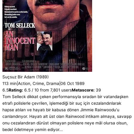
Suçsuz Bir Adam
(1989)
113 min
|
Action, Crime, Drama
|
06 Oct 1989
6.5
Rating:
6.5 / 10 from 7,801 users
Metascore:
39
Tom Selleck dikkat çeken performansıyla sıradan bir vatandaşken
etrafı polislerle çevrilen, işlemediği bir suç için cezalandırılarak
hapse atılan ve hayatı bir kabusa dönen Jimmie Rainwoodu'u
canlandırıyor. Hayatı alt üst olan Rainwood intikam almaya, savaşıp
onu cezalandıran dürüst olmayan polislere neye mâl olursa olsun,
bedel ödetmeye yemin ediyor...