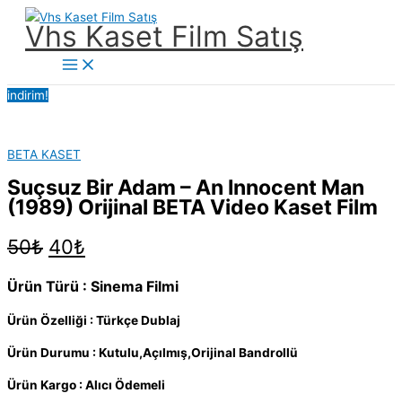
İçeriğe
Vhs Kaset Film Satış
atla
Main
Menu
indirim!
BETA KASET
Suçsuz Bir Adam – An Innocent Man
(1989) Orijinal BETA Video Kaset Film
Orijinal
Şu
50
₺
40
₺
fiyat:
andaki
50₺.
fiyat:
Ürün Türü : Sinema Filmi
40₺.
Ürün Özelliği : Türkçe Dublaj
Ürün Durumu : Kutulu,Açılmış,Orijinal Bandrollü
Ürün Kargo : Alıcı Ödemeli