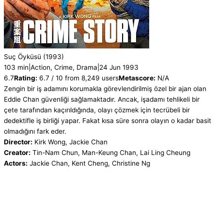
Suç Öyküsü
(1993)
103 min
|
Action, Crime, Drama
|
24 Jun 1993
6.7
Rating:
6.7 / 10 from 8,249 users
Metascore:
N/A
Zengin bir iş adamını korumakla görevlendirilmiş özel bir ajan olan
Eddie Chan güvenliği sağlamaktadır. Ancak, işadamı tehlikeli bir
çete tarafından kaçırıldığında, olayı çözmek için tecrübeli bir
dedektifle iş birliği yapar. Fakat kısa süre sonra olayın o kadar basit
olmadığını fark eder.
Director:
Kirk Wong, Jackie Chan
Creator:
Tin-Nam Chun, Man-Keung Chan, Lai Ling Cheung
Actors:
Jackie Chan, Kent Cheng, Christine Ng