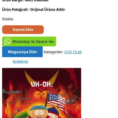
Ürün Kargo : Alıcı Ödemeli
Ürün Fotoğrafı : Orijinal Ürüne Aittir
Stokta
South
Sepete Ekle
Park
-
WhatsApp ile Siparis Ver
South
Park:
Magazaya Dön
Kategoriler:
VCD FILM
Bigger,
Açıklama
Longer
&
Uncut
(1999)
Orijinal
VCD
Film
Satış
adet