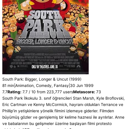
South Park: Bigger, Longer & Uncut
(1999)
81 min
|
Animation, Comedy, Fantasy
|
30 Jun 1999
7.7
Rating:
7.7 / 10 from 223,777 users
Metascore:
73
South Park İlkokulu 3. sınıf öğrencileri Stan Marsh, Kyle Broflovski,
Eric Cartman ve Kenny McCormick, hayranı oldukları Terrance ve
Phillip’in yetişkinlere yönelik filmini izlemeye giderler. Filmden
büyümüş gözler ve genişlemiş bir kelime haznesi ile ayrılırlar. Anne
ve babalarının bu gelişmeler üzerine başlayan filmi protesto