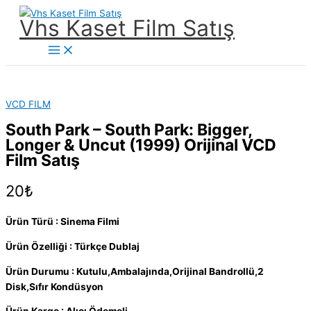
İçeriğe
Vhs Kaset Film Satış
atla
Main
Menu
VCD FILM
South Park – South Park: Bigger,
Longer & Uncut (1999) Orijinal VCD
Film Satış
20
₺
Ürün Türü : Sinema Filmi
Ürün Özelliği : Türkçe Dublaj
Ürün Durumu : Kutulu,Ambalajında,Orijinal Bandrollü,2
Disk,Sıfır Kondüsyon