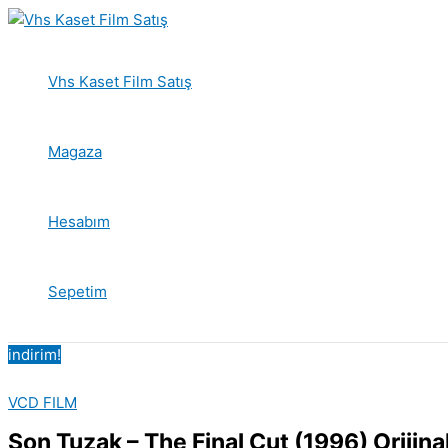
İçeriğe
atla
Vhs Kaset Film Satış
Magaza
Hesabım
Sepetim
indirim!
VCD FILM
Son Tuzak – The Final Cut (1996) Orijina