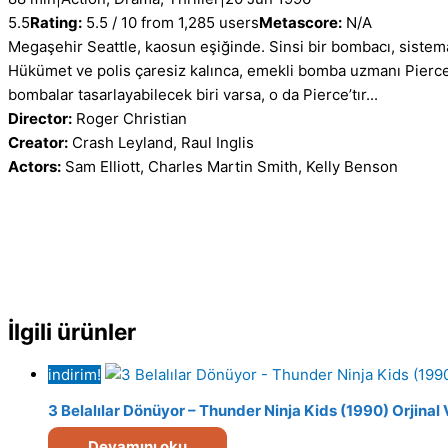
5.5
Rating:
5.5 / 10 from 1,285 users
Metascore:
N/A
Megaşehir Seattle, kaosun eşiğinde. Sinsi bir bombacı, sistemat
Hükümet ve polis çaresiz kalınca, emekli bomba uzmanı Pierce
bombalar tasarlayabilecek biri varsa, o da Pierce’tır...
Director:
Roger Christian
Creator:
Crash Leyland, Raul Inglis
Actors:
Sam Elliott, Charles Martin Smith, Kelly Benson
İlgili ürünler
indirim!
3 Belalılar Dönüyor – Thunder Ninja Kids (1990) Orjinal
Devamını oku