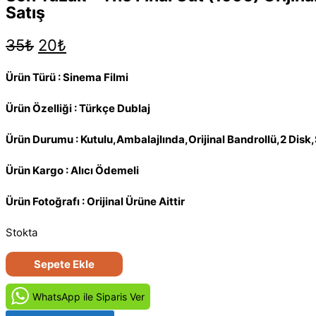
Satış
Orijinal
Şu
35
₺
20
₺
fiyat:
andaki
35₺.
fiyat:
Ürün Türü : Sinema Filmi
20₺.
Ürün Özelliği : Türkçe Dublaj
Ürün Durumu : Kutulu,Ambalajlında,Orijinal Bandrollü,2 Disk
Ürün Kargo : Alıcı Ödemeli
Ürün Fotoğrafı : Orijinal Ürüne Aittir
Stokta
Son
Sepete Ekle
Tuzak
-
WhatsApp ile Siparis Ver
The