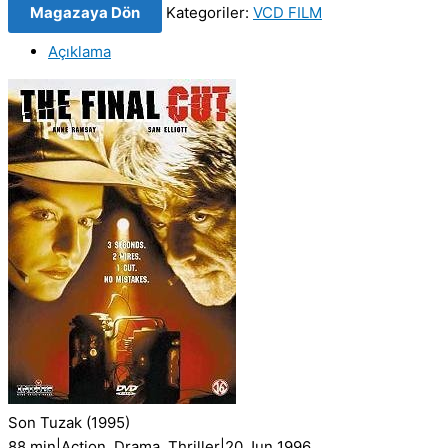
Magazaya Dön
Kategoriler:
VCD FILM
Final
Cut
Açıklama
(1996)
Orijinal
VCD
Film
Satış
adet
Son Tuzak
(1995)
88 min
|
Action, Drama, Thriller
|
20 Jun 1996