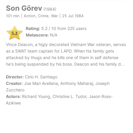
Son Görev
(1984)
101 min
|
Action, Crime, War
|
25 Jul 1984
Rating:
5.2 / 10 from 225 users
5.2
Metascore:
N/A
Vince Deacon, a higly decorated Vietnam War veteran, serves
as a SWAT team captain for LAPD. When his family gets
attacked by thugs and he kills one of them in self defense
he's being suspended by his boss. Deacon and his family d...
Director:
Cirio H. Santiago
Creator:
Joe Mari Avellana, Anthony Maharaj, Joseph
Zucchero
Actors:
Richard Young, Christine L. Tudor, Jason Ross-
Azikiwe