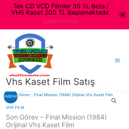
Tek CD VCD Filmler 35 TL Beta /
VHS Kaset 200 TL Başlamaktadır.
Learn more
İçeriğe
atla
Main
Menu
Vhs Kaset Film Satış
indirim!
VHS FILM
Son Görev – Final Mission (1984)
Orijinal Vhs Kaset Film