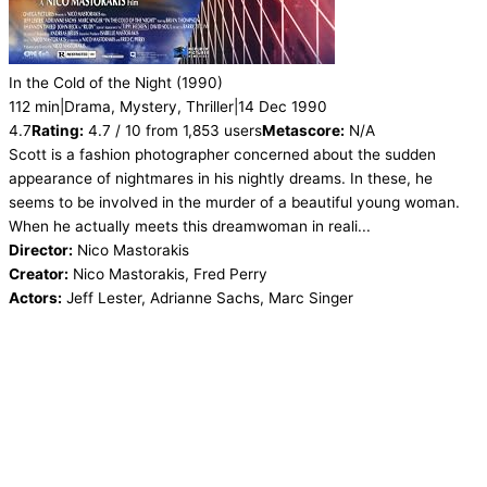
In the Cold of the Night
(1990)
112 min
|
Drama, Mystery, Thriller
|
14 Dec 1990
4.7
Rating:
4.7 / 10 from 1,853 users
Metascore:
N/A
Scott is a fashion photographer concerned about the sudden
appearance of nightmares in his nightly dreams. In these, he
seems to be involved in the murder of a beautiful young woman.
When he actually meets this dreamwoman in reali...
Director:
Nico Mastorakis
Creator:
Nico Mastorakis, Fred Perry
Actors:
Jeff Lester, Adrianne Sachs, Marc Singer